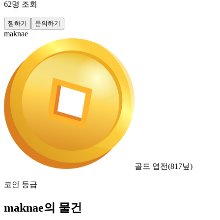
62
명 조회
찜하기
문의하기
maknae
골드 엽전
(
817
닢)
코인 등급
maknae의 물건