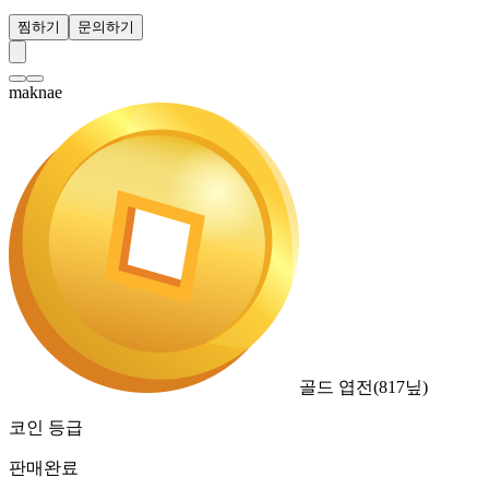
찜하기
문의하기
maknae
골드 엽전
(
817
닢)
코인 등급
판매완료