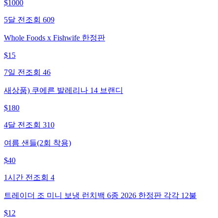
$
1000
5달 전
조회
609
Whole Foods x Fishwife 한정판
$
15
7일 전
조회
46
새상품) 쿠에른 발레리나 14 브랜디
$
180
4달 전
조회
310
여름 샌들(2회 착용)
$
40
1시간 전
조회
4
트레이더 조 미니 보냉 런치백 6종 2026 한정판 각각 12불
$
12