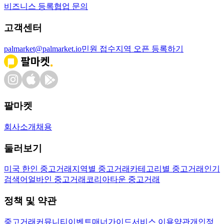
비즈니스 등록
협업 문의
고객센터
palmarket@palmarket.io
민원 접수
지역 오픈 등록하기
팔마켓
회사소개
채용
둘러보기
미국 한인 중고거래
지역별 중고거래
카테고리별 중고거래
인기
검색어
얼바인 중고거래
코리아타운 중고거래
정책 및 약관
중고거래
커뮤니티
이벤트
매너가이드
서비스 이용약관
개인정