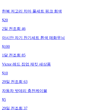
한복 저고리 치마 풀세트 핑크 회색
$
20
2일 전
조회
46
아시안 자기 찬기세트 흰색 매화무늬
$
100
1달 전
조회
85
Victor 레드 집업 재킷 새상품
$
10
29일 전
조회
63
자동차 밧데리 충전케이블
$
5
29일 전
조회
37