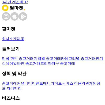
3시간 전
조회
12
팔마켓
회사소개
채용
둘러보기
미국 한인 중고거래
지역별 중고거래
카테고리별 중고거래
인기
검색어
얼바인 중고거래
코리아타운 중고거래
정책 및 약관
중고거래
커뮤니티
이벤트
매너가이드
서비스 이용약관
개인정
보 처리방침
비즈니스