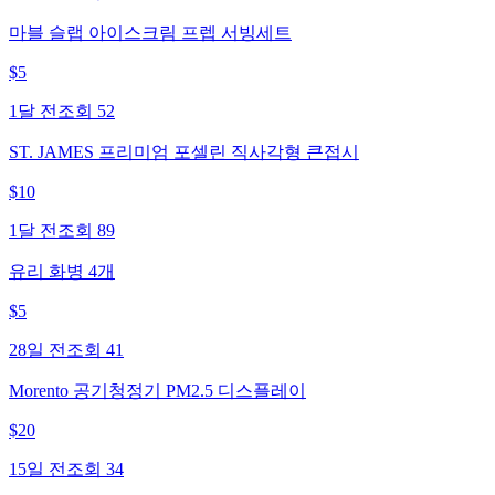
마블 슬랩 아이스크림 프렙 서빙세트
$
5
1달 전
조회
52
ST. JAMES 프리미엄 포셀린 직사각형 큰접시
$
10
1달 전
조회
89
유리 화병 4개
$
5
28일 전
조회
41
Morento 공기청정기 PM2.5 디스플레이
$
20
15일 전
조회
34