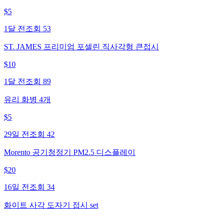
$
5
1달 전
조회
53
ST. JAMES 프리미엄 포셀린 직사각형 큰접시
$
10
1달 전
조회
89
유리 화병 4개
$
5
29일 전
조회
42
Morento 공기청정기 PM2.5 디스플레이
$
20
16일 전
조회
34
화이트 사각 도자기 접시 set