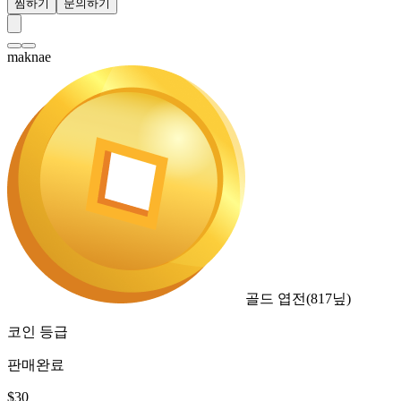
찜하기
문의하기
maknae
골드 엽전
(
817
닢)
코인 등급
판매완료
$
30