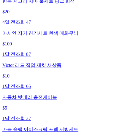
한복 저고리 치마 풀세트 핑크 회색
$
20
4일 전
조회
47
아시안 자기 찬기세트 흰색 매화무늬
$
100
1달 전
조회
87
Victor 레드 집업 재킷 새상품
$
10
1달 전
조회
65
자동차 밧데리 충전케이블
$
5
1달 전
조회
37
마블 슬랩 아이스크림 프렙 서빙세트