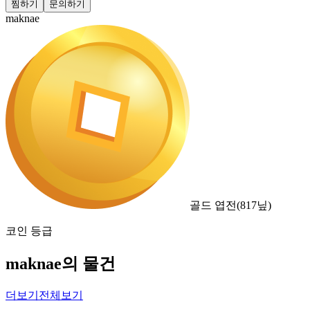
찜하기
문의하기
maknae
골드 엽전
(
817
닢)
코인 등급
maknae의 물건
더보기
전체보기