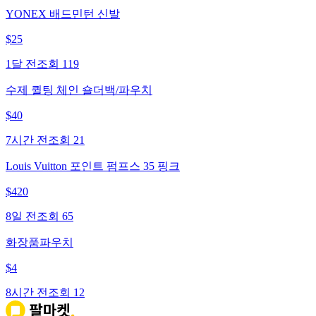
YONEX 배드민턴 신발
$
25
1달 전
조회
119
수제 퀼팅 체인 숄더백/파우치
$
40
7시간 전
조회
21
Louis Vuitton 포인트 펌프스 35 핑크
$
420
8일 전
조회
65
화장품파우치
$
4
8시간 전
조회
12