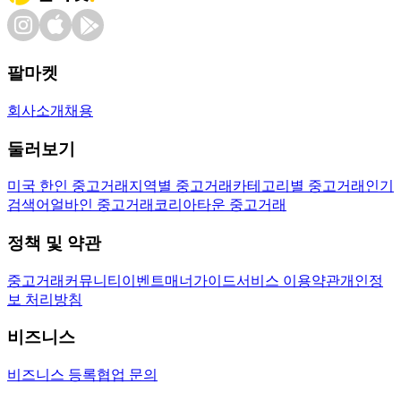
팔마켓
회사소개
채용
둘러보기
미국 한인 중고거래
지역별 중고거래
카테고리별 중고거래
인기
검색어
얼바인 중고거래
코리아타운 중고거래
정책 및 약관
중고거래
커뮤니티
이벤트
매너가이드
서비스 이용약관
개인정
보 처리방침
비즈니스
비즈니스 등록
협업 문의