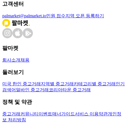
고객센터
palmarket@palmarket.io
민원 접수
지역 오픈 등록하기
팔마켓
회사소개
채용
둘러보기
미국 한인 중고거래
지역별 중고거래
카테고리별 중고거래
인기
검색어
얼바인 중고거래
코리아타운 중고거래
정책 및 약관
중고거래
커뮤니티
이벤트
매너가이드
서비스 이용약관
개인정
보 처리방침