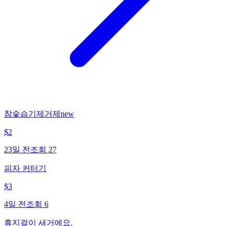
참숯습기제거제new
$
2
23일 전
조회
27
피자 커터기
$
3
4일 전
조회
6
휴지걸이 새거에요.