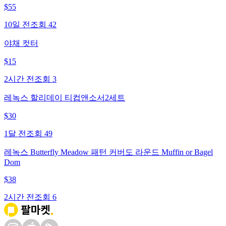
$
55
10일 전
조회
42
야채 컷터
$
15
2시간 전
조회
3
레녹스 할리데이 티컵앤소서2세트
$
30
1달 전
조회
49
레녹스 Butterfly Meadow 패턴 커버도 라운드 Muffin or Bagel
Dom
$
38
2시간 전
조회
6