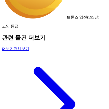
브론즈 엽전
(
595
닢)
코인 등급
관련 물건 더보기
더보기
전체보기