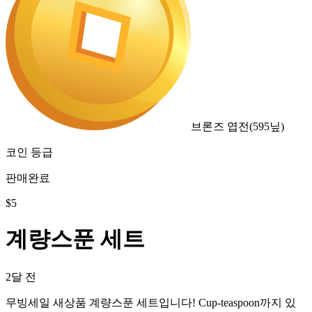
브론즈 엽전
(
595
닢)
코인 등급
판매완료
$
5
계량스푼 세트
2달 전
무빙세일 새상품 계량스푼 세트입니다! Cup-teaspoon까지 있