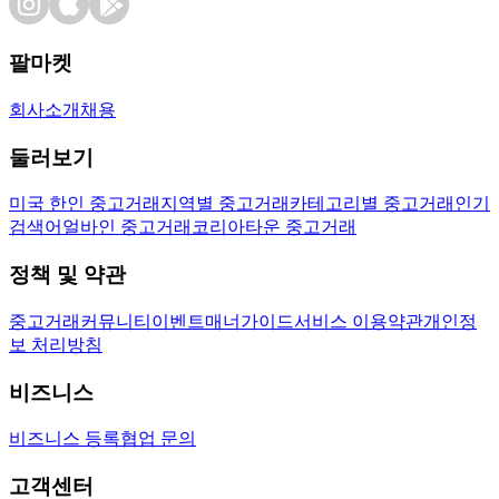
팔마켓
회사소개
채용
둘러보기
미국 한인 중고거래
지역별 중고거래
카테고리별 중고거래
인기
검색어
얼바인 중고거래
코리아타운 중고거래
정책 및 약관
중고거래
커뮤니티
이벤트
매너가이드
서비스 이용약관
개인정
보 처리방침
비즈니스
비즈니스 등록
협업 문의
고객센터