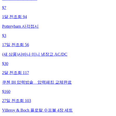
$
7
1달 전
조회
94
Potterybarn 사각접시
$
3
17일 전
조회
56
(새 상품)사바나 미니 냉장고 AC/DC
$
30
2달 전
조회
117
쿠첸 IH 압력밥솥 _ 압력패킹 교체완료
$
160
27일 전
조회
103
Villeroy & Boch 플로랄 수프볼 4장 세트