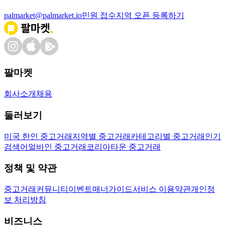
palmarket@palmarket.io
민원 접수
지역 오픈 등록하기
팔마켓
회사소개
채용
둘러보기
미국 한인 중고거래
지역별 중고거래
카테고리별 중고거래
인기
검색어
얼바인 중고거래
코리아타운 중고거래
정책 및 약관
중고거래
커뮤니티
이벤트
매너가이드
서비스 이용약관
개인정
보 처리방침
비즈니스