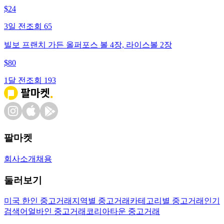
$
24
3일 전
조회
65
빌보 프랜치 가든 올퍼포스 볼 4장, 라이스볼 2장
$
80
1달 전
조회
193
팔마켓
회사소개
채용
둘러보기
미국 한인 중고거래
지역별 중고거래
카테고리별 중고거래
인기
검색어
얼바인 중고거래
코리아타운 중고거래