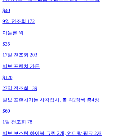
$
40
9일 전
조회
172
아놀론 웍
$
35
17일 전
조회
203
빌보 프렌치 가든
$
120
27일 전
조회
139
빌보 프랜치가든 사각접시, 볼 각2장씩 총4장
$
60
1달 전
조회
78
빌보 보스턴 하이볼 그린 2개, 언더락 핑크 2개