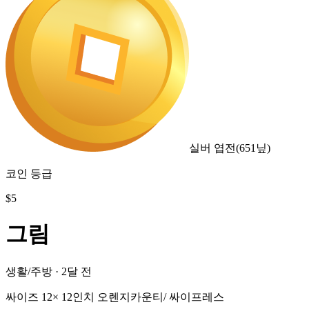
실버 엽전
(
651
닢)
코인 등급
$
5
그림
생활/주방
·
2달 전
싸이즈 12× 12인치 오렌지카운티/ 싸이프레스