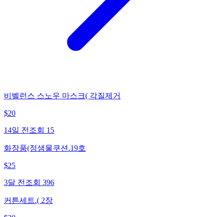
비벨런스 스노우 마스크( 각질제거
$
20
14일 전
조회
15
화장품(정샘물쿠션.19호
$
25
3달 전
조회
396
커튼세트.( 2장