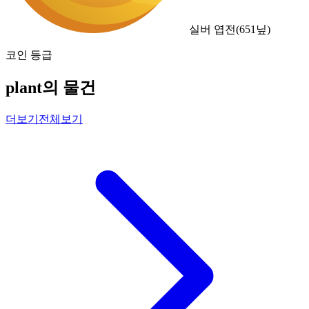
실버 엽전
(
651
닢)
코인 등급
plant의 물건
더보기
전체보기