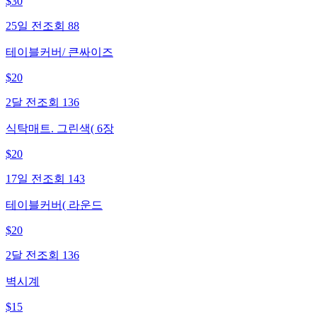
$
30
25일 전
조회
88
테이블커버/ 큰싸이즈
$
20
2달 전
조회
136
식탁매트. 그린색( 6장
$
20
17일 전
조회
143
테이블커버( 라운드
$
20
2달 전
조회
136
벽시계
$
15