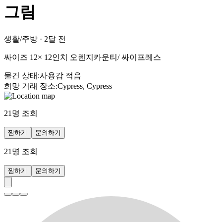
그림
생활/주방
·
2달 전
싸이즈 12× 12인치 오렌지카운티/ 싸이프레스
물건 상태
:
사용감 적음
희망 거래 장소
:
Cypress, Cypress
21
명 조회
찜하기
문의하기
21
명 조회
찜하기
문의하기