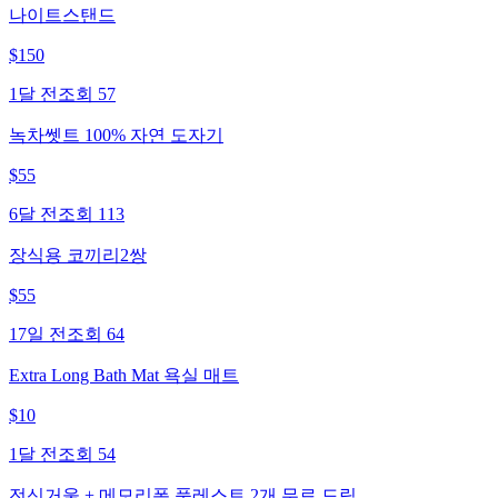
나이트스탠드
$
150
1달 전
조회
57
녹차쎗트 100% 자연 도자기
$
55
6달 전
조회
113
장식용 코끼리2쌍
$
55
17일 전
조회
64
Extra Long Bath Mat 욕실 매트
$
10
1달 전
조회
54
전신거울 + 메모리폼 풋레스트 2개 무료 드림