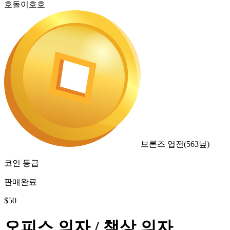
호돌이호호
브론즈 엽전
(
563
닢)
코인 등급
판매완료
$
50
오피스 의자 / 책상 의자