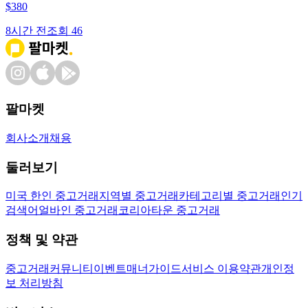
$
380
8시간 전
조회
46
팔마켓
회사소개
채용
둘러보기
미국 한인 중고거래
지역별 중고거래
카테고리별 중고거래
인기
검색어
얼바인 중고거래
코리아타운 중고거래
정책 및 약관
중고거래
커뮤니티
이벤트
매너가이드
서비스 이용약관
개인정
보 처리방침