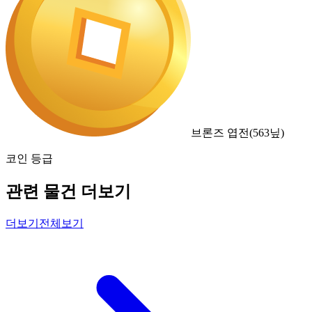
브론즈 엽전
(
563
닢)
코인 등급
관련 물건 더보기
더보기
전체보기