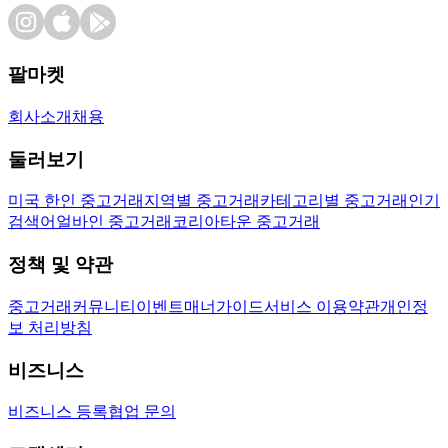
팔마켓
회사소개
채용
둘러보기
미국 한인 중고거래
지역별 중고거래
카테고리별 중고거래
인기
검색어
얼바인 중고거래
코리아타운 중고거래
정책 및 약관
중고거래
커뮤니티
이벤트
매너가이드
서비스 이용약관
개인정
보 처리방침
비즈니스
비즈니스 등록
협업 문의