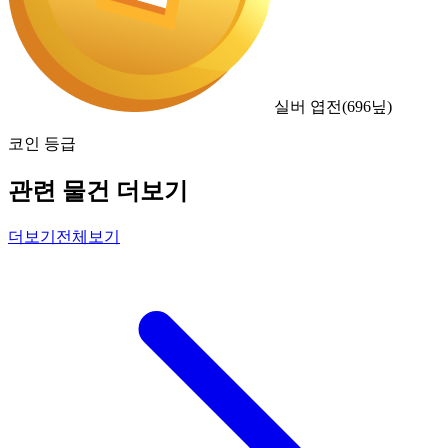
실버 엽전
(
696
닢)
코인 등급
관련 물건 더보기
더보기
전체보기