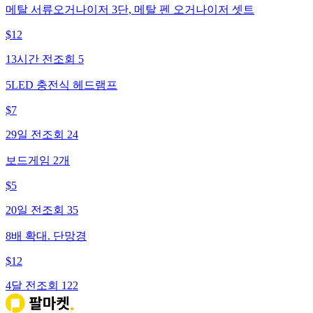
메탈 서류오거나이저 3단, 메탈 펜 오거나이저 셋트
$
12
13시간 전
조회
5
5LED 충전식 헤드램프
$
7
29일 전
조회
24
보드게임 2개
$
5
20일 전
조회
35
8배 확대. 단망경
$
12
4달 전
조회
122