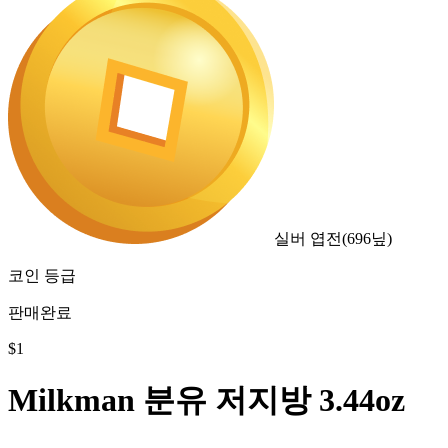
실버 엽전
(
696
닢)
코인 등급
판매완료
$
1
Milkman 분유 저지방 3.44oz