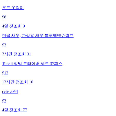
우드 옷걸이
$
8
4일 전
조회
9
민물 새우, 관상용 새우 블루벨벳슈림프
$
3
7시간 전
조회
31
Torelli 정밀 드라이버 세트 37피스
$
12
12시간 전
조회
10
cctv 사인
$
3
4달 전
조회
77