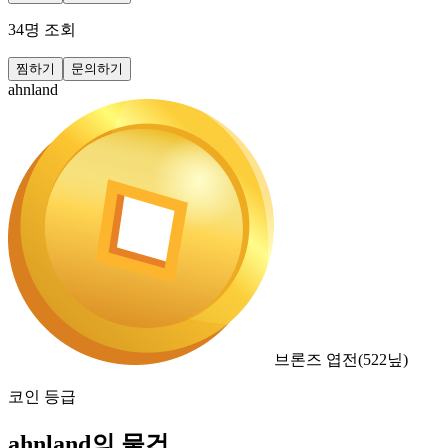
34
명 조회
찜하기
문의하기
ahnland
브론즈 엽전
(
522
닢)
코인 등급
ahnland의 물건