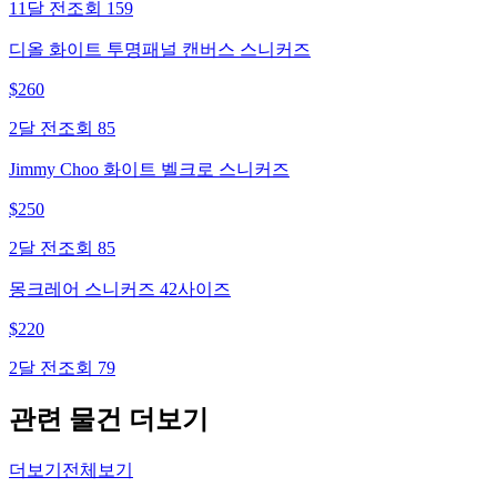
11달 전
조회
159
디올 화이트 투명패널 캔버스 스니커즈
$
260
2달 전
조회
85
Jimmy Choo 화이트 벨크로 스니커즈
$
250
2달 전
조회
85
몽크레어 스니커즈 42사이즈
$
220
2달 전
조회
79
관련 물건 더보기
더보기
전체보기