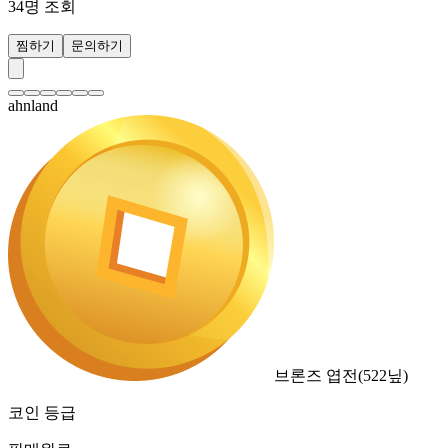
34
명 조회
찜하기
문의하기
ahnland
브론즈 엽전
(
522
닢)
코인 등급