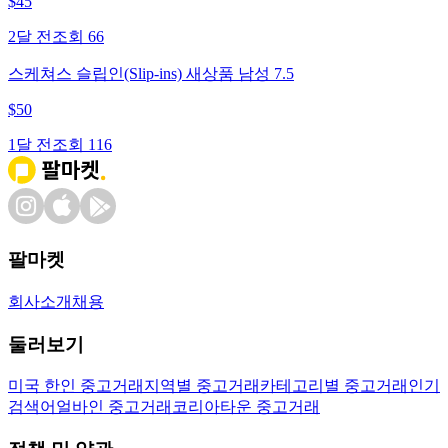
$
45
2달 전
조회
66
스케쳐스 슬립인(Slip-ins) 새상품 남성 7.5
$
50
1달 전
조회
116
팔마켓
회사소개
채용
둘러보기
미국 한인 중고거래
지역별 중고거래
카테고리별 중고거래
인기
검색어
얼바인 중고거래
코리아타운 중고거래