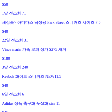
$
50
1달 전
조회
71
새상품> 아디다스 남성용 Park Street 스니커즈 사이즈 7.5
$
40
22일 전
조회
31
Vince marin 가죽 로퍼 정가 $275 새거
$
180
3달 전
조회
240
Reebok 화이트 스니커즈 NEW11,5
$
40
6일 전
조회
6
Adidas 정품 축구화 풋살화 size 11