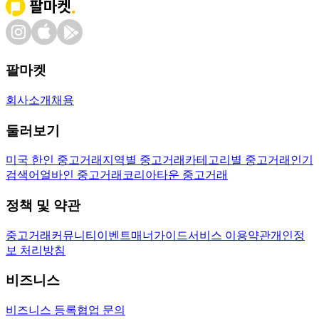
팔마켓
회사소개
채용
둘러보기
미국 한인 중고거래
지역별 중고거래
카테고리별 중고거래
인기
검색어
얼바인 중고거래
코리아타운 중고거래
정책 및 약관
중고거래
커뮤니티
이벤트
매너가이드
서비스 이용약관
개인정
보 처리방침
비즈니스
비즈니스 등록
협업 문의