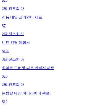
$
25
2달 전
조회
23
전동 네일 글라인더 세트
$
7
2달 전
조회
53
니트 긴팔 원피스
$
160
3달 전
조회
69
화이트 오버핏 니트 반바지 세트
$
20
2달 전
조회
63
눈썹칼 내장 아이라이너 펜슬
$
12