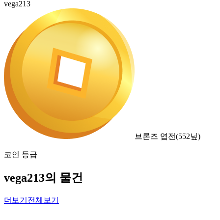
vega213
브론즈 엽전
(
552
닢)
코인 등급
vega213의 물건
더보기
전체보기