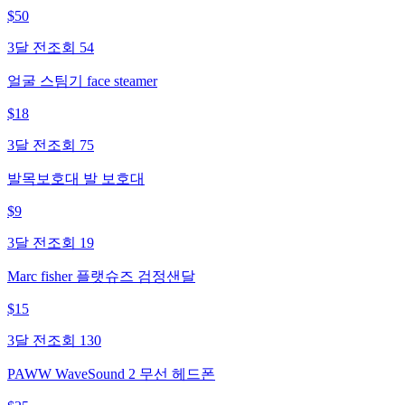
$
50
3달 전
조회
54
얼굴 스팀기 face steamer
$
18
3달 전
조회
75
발목보호대 발 보호대
$
9
3달 전
조회
19
Marc fisher 플랫슈즈 검정샌달
$
15
3달 전
조회
130
PAWW WaveSound 2 무선 헤드폰