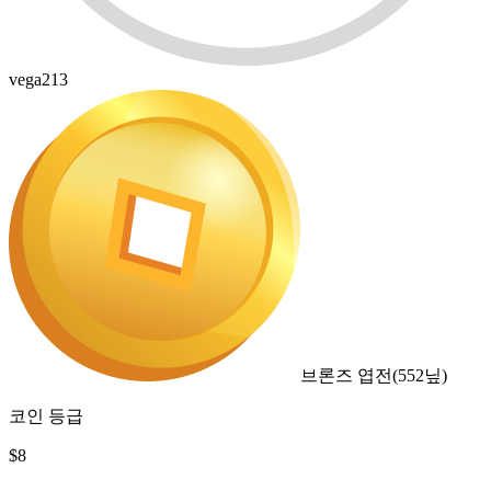
vega213
브론즈 엽전
(
552
닢)
코인 등급
$
8