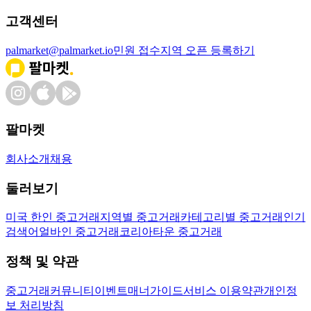
고객센터
palmarket@palmarket.io
민원 접수
지역 오픈 등록하기
팔마켓
회사소개
채용
둘러보기
미국 한인 중고거래
지역별 중고거래
카테고리별 중고거래
인기
검색어
얼바인 중고거래
코리아타운 중고거래
정책 및 약관
중고거래
커뮤니티
이벤트
매너가이드
서비스 이용약관
개인정
보 처리방침