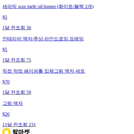
세라믹 wax melt/ oil burner (화이트/블랙 2개)
$
5
1달 전
조회
36
인테리어 액자/추상 라인드로잉 프레임
$
5
1달 전
조회
75
직접 작업 페이퍼톨 입체그림 액자 세트
$
70
1달 전
조회
59
그림 액자
$
20
11달 전
조회
231