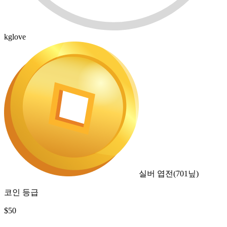
kglove
실버 엽전
(
701
닢)
코인 등급
$
50