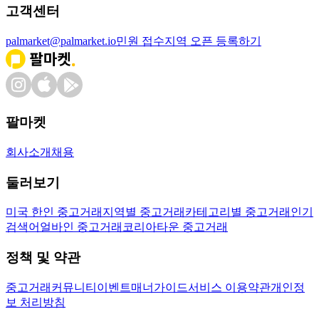
고객센터
palmarket@palmarket.io
민원 접수
지역 오픈 등록하기
팔마켓
회사소개
채용
둘러보기
미국 한인 중고거래
지역별 중고거래
카테고리별 중고거래
인기
검색어
얼바인 중고거래
코리아타운 중고거래
정책 및 약관
중고거래
커뮤니티
이벤트
매너가이드
서비스 이용약관
개인정
보 처리방침