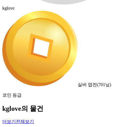
kglove
실버 엽전
(
701
닢)
코인 등급
kglove의 물건
더보기
전체보기