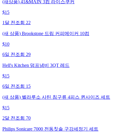
(새상품) 41&MAIN 3컵 라이스쿠커
$
15
1달 전
조회
22
(새 상품) Brookstone 드립 커피메이커 10컵
$
10
6일 전
조회
29
Hell's Kitchen 덤프냄비 3QT 레드
$
15
6일 전
조회
15
(새 상품) 벨라루소 사틴 침구류 4피스 퀸사이즈 세트
$
15
2달 전
조회
70
Philips Sonicare 7000 전동칫솔 구강세정기 세트