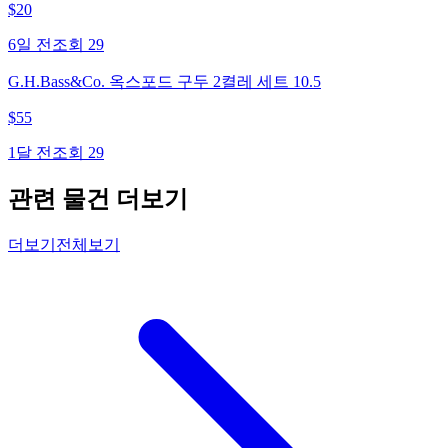
$
20
6일 전
조회
29
G.H.Bass&Co. 옥스포드 구두 2켤레 세트 10.5
$
55
1달 전
조회
29
관련 물건 더보기
더보기
전체보기