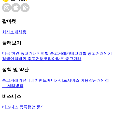
팔마켓
회사소개
채용
둘러보기
미국 한인 중고거래
지역별 중고거래
카테고리별 중고거래
인기
검색어
얼바인 중고거래
코리아타운 중고거래
정책 및 약관
중고거래
커뮤니티
이벤트
매너가이드
서비스 이용약관
개인정
보 처리방침
비즈니스
비즈니스 등록
협업 문의