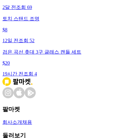
2달 전
조회
69
토치 스탠드 조명
$
8
12일 전
조회
52
검은 곡선 촛대 3구 글래스 캔들 세트
$
20
19시간 전
조회
4
팔마켓
회사소개
채용
둘러보기