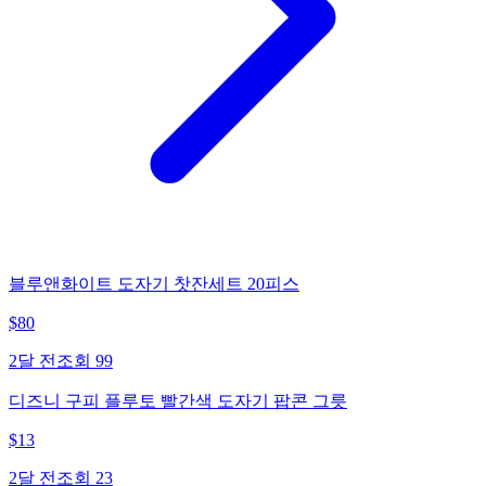
블루앤화이트 도자기 찻잔세트 20피스
$
80
2달 전
조회
99
디즈니 구피 플루토 빨간색 도자기 팝콘 그릇
$
13
2달 전
조회
23