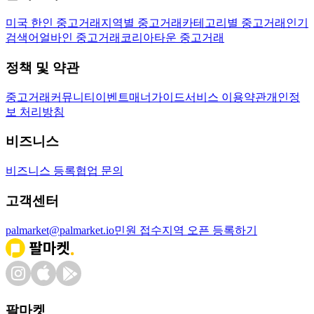
미국 한인 중고거래
지역별 중고거래
카테고리별 중고거래
인기
검색어
얼바인 중고거래
코리아타운 중고거래
정책 및 약관
중고거래
커뮤니티
이벤트
매너가이드
서비스 이용약관
개인정
보 처리방침
비즈니스
비즈니스 등록
협업 문의
고객센터
palmarket@palmarket.io
민원 접수
지역 오픈 등록하기
팔마켓