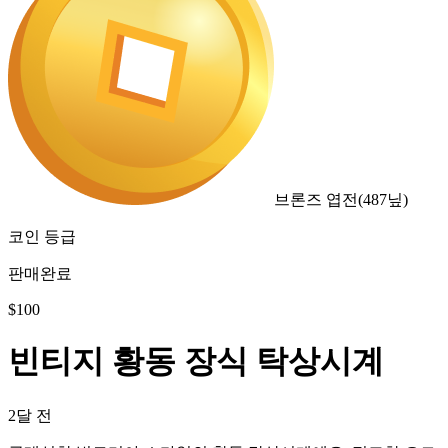
브론즈 엽전
(
487
닢)
코인 등급
판매완료
$
100
빈티지 황동 장식 탁상시계
2달 전