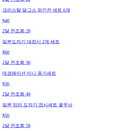
크리스탈 달그스 와인잔 세트 6개
$
40
2달 전
조회
29
일본도자기 대접시 2개 세트
$
60
2달 전
조회
30
데코레이션 미니 옹기세트
$
30
2달 전
조회
49
일본 임리 도자기 접시세트 꽃무늬
$
50
2달 전
조회
59