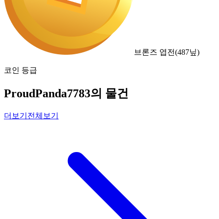
브론즈 엽전
(
487
닢)
코인 등급
ProudPanda7783의 물건
더보기
전체보기