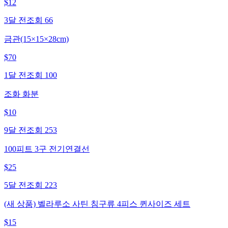
$
12
3달 전
조회
66
금관(15×15×28cm)
$
70
1달 전
조회
100
조화 화분
$
10
9달 전
조회
253
100피트 3구 전기연결선
$
25
5달 전
조회
223
(새 상품) 벨라루소 사틴 침구류 4피스 퀸사이즈 세트
$
15