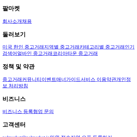
팔마켓
회사소개
채용
둘러보기
미국 한인 중고거래
지역별 중고거래
카테고리별 중고거래
인기
검색어
얼바인 중고거래
코리아타운 중고거래
정책 및 약관
중고거래
커뮤니티
이벤트
매너가이드
서비스 이용약관
개인정
보 처리방침
비즈니스
비즈니스 등록
협업 문의
고객센터