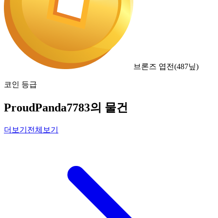
브론즈 엽전
(
487
닢)
코인 등급
ProudPanda7783의 물건
더보기
전체보기