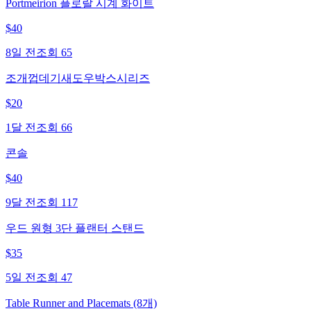
Portmeirion 플로랄 시계 화이트
$
40
8일 전
조회
65
조개껍데기새도우박스시리즈
$
20
1달 전
조회
66
콘솔
$
40
9달 전
조회
117
우드 원형 3단 플랜터 스탠드
$
35
5일 전
조회
47
Table Runner and Placemats (8개)