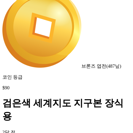
브론즈 엽전
(
487
닢)
코인 등급
$
90
검은색 세계지도 지구본 장식
용
2달 전