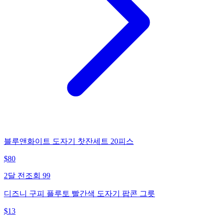
블루앤화이트 도자기 찻잔세트 20피스
$
80
2달 전
조회
99
디즈니 구피 플루토 빨간색 도자기 팝콘 그릇
$
13