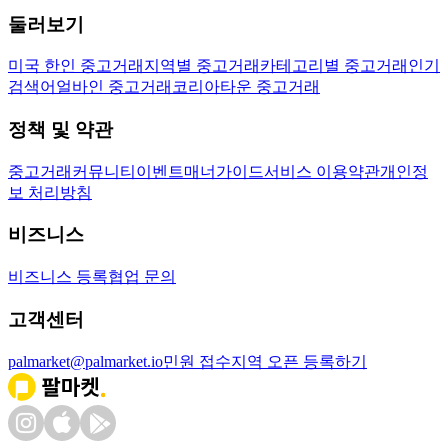
둘러보기
미국 한인 중고거래
지역별 중고거래
카테고리별 중고거래
인기
검색어
얼바인 중고거래
코리아타운 중고거래
정책 및 약관
중고거래
커뮤니티
이벤트
매너가이드
서비스 이용약관
개인정
보 처리방침
비즈니스
비즈니스 등록
협업 문의
고객센터
palmarket@palmarket.io
민원 접수
지역 오픈 등록하기