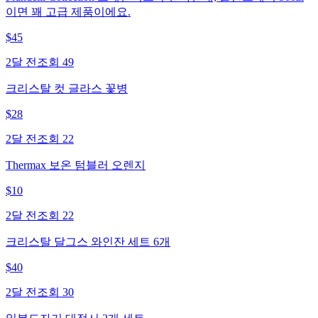
이면 꽤 고급 제품이에요.
$
45
2달 전
조회
49
크리스탈 컷 글라스 꽃병
$
28
2달 전
조회
22
Thermax 보온 텀블러 오렌지
$
10
2달 전
조회
22
크리스탈 달그스 와인잔 세트 6개
$
40
2달 전
조회
30