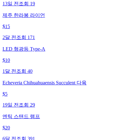
13일 전
조회
19
제주 한라봉 라이언
$
15
2달 전
조회
171
LED 형광등 Type-A
$
10
1달 전
조회
40
Echeveria Chihuahuaensis Succulent 다육
$
5
19일 전
조회
29
엔틱 스탠드 램프
$
20
6달 전
조회
391