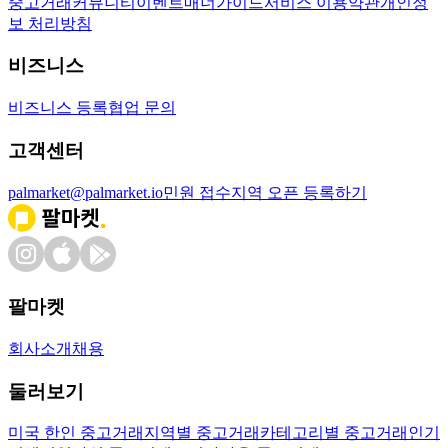
중고거래
커뮤니티
이벤트
매너가이드
서비스 이용약관
개인정
보 처리방침
비즈니스
비즈니스 등록
협업 문의
고객센터
palmarket@palmarket.io
민원 접수
지역 오픈 등록하기
팔마켓
회사소개
채용
둘러보기
미국 한인 중고거래
지역별 중고거래
카테고리별 중고거래
인기