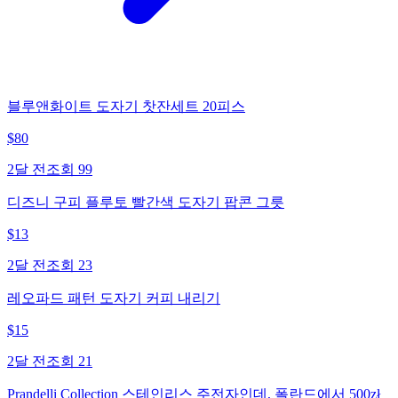
블루앤화이트 도자기 찻잔세트 20피스
$
80
2달 전
조회
99
디즈니 구피 플루토 빨간색 도자기 팝콘 그릇
$
13
2달 전
조회
23
레오파드 패턴 도자기 커피 내리기
$
15
2달 전
조회
21
Prandelli Collection 스테인리스 주전자인데, 폴란드에서 500zł