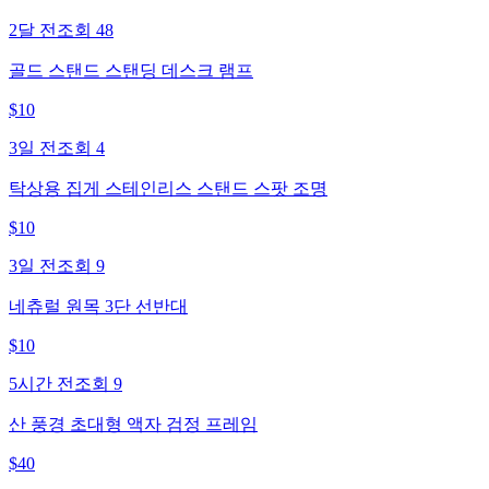
2달 전
조회
48
골드 스탠드 스탠딩 데스크 램프
$
10
3일 전
조회
4
탁상용 집게 스테인리스 스탠드 스팟 조명
$
10
3일 전
조회
9
네츄럴 원목 3단 선반대
$
10
5시간 전
조회
9
산 풍경 초대형 액자 검정 프레임
$
40