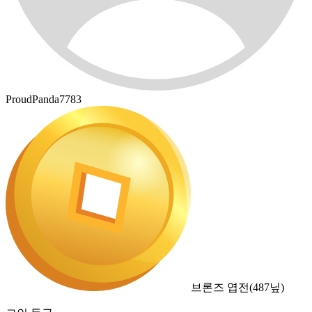
ProudPanda7783
브론즈 엽전
(
487
닢)