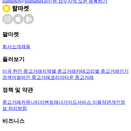
palmarket@palmarket.io
민원 접수
지역 오픈 등록하기
팔마켓
회사소개
채용
둘러보기
미국 한인 중고거래
지역별 중고거래
카테고리별 중고거래
인기
검색어
얼바인 중고거래
코리아타운 중고거래
정책 및 약관
중고거래
커뮤니티
이벤트
매너가이드
서비스 이용약관
개인정
보 처리방침
비즈니스