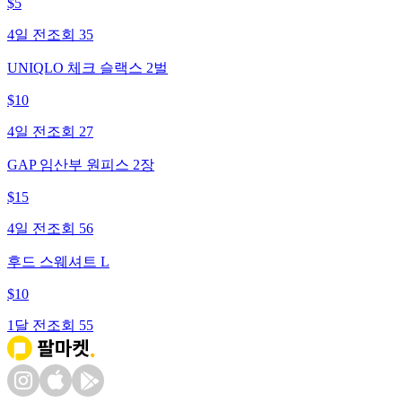
$
5
4일 전
조회
35
UNIQLO 체크 슬랙스 2벌
$
10
4일 전
조회
27
GAP 임산부 원피스 2장
$
15
4일 전
조회
56
후드 스웨셔트 L
$
10
1달 전
조회
55