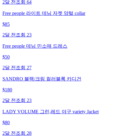
2달 전
조회
64
Free people 라이트 데님 자켓 양털 collar
$
85
2달 전
조회
23
Free people 데님 민소매 드레스
$
50
2달 전
조회
27
SANDRO 블랙/크림 컬러블록 카디건
$
180
2달 전
조회
23
LADY VOLUME 그린,레드 야구 variety Jacket
$
80
2달 전
조회
28