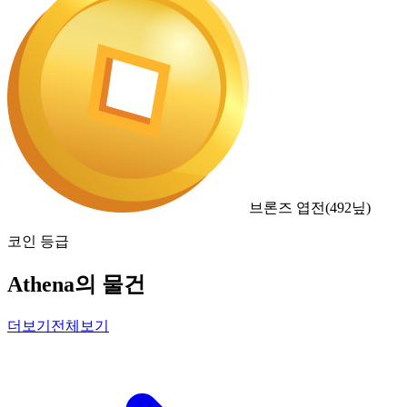
브론즈 엽전
(
492
닢)
코인 등급
Athena의 물건
더보기
전체보기