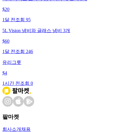
$
20
1달 전
조회
95
5L Vision 냄비와 글래스 냄비 3개
$
60
1달 전
조회
246
유리그릇
$
4
1시간 전
조회
0
팔마켓
회사소개
채용