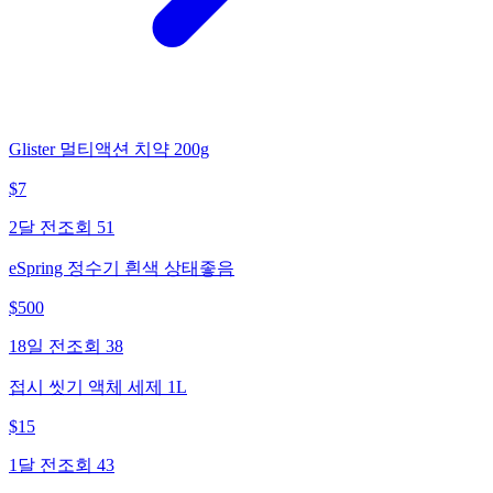
Glister 멀티액션 치약 200g
$
7
2달 전
조회
51
eSpring 정수기 흰색 상태좋음
$
500
18일 전
조회
38
접시 씻기 액체 세제 1L
$
15
1달 전
조회
43