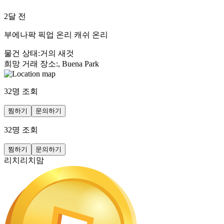
2달 전
부에나팍 픽업 온리 캐쉬 온리
물건 상태
:
거의 새것
희망 거래 장소
:
, Buena Park
32
명 조회
찜하기
문의하기
32
명 조회
찜하기
문의하기
리치리치맘