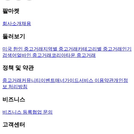
팔마켓
회사소개
채용
둘러보기
미국 한인 중고거래
지역별 중고거래
카테고리별 중고거래
인기
검색어
얼바인 중고거래
코리아타운 중고거래
정책 및 약관
중고거래
커뮤니티
이벤트
매너가이드
서비스 이용약관
개인정
보 처리방침
비즈니스
비즈니스 등록
협업 문의
고객센터