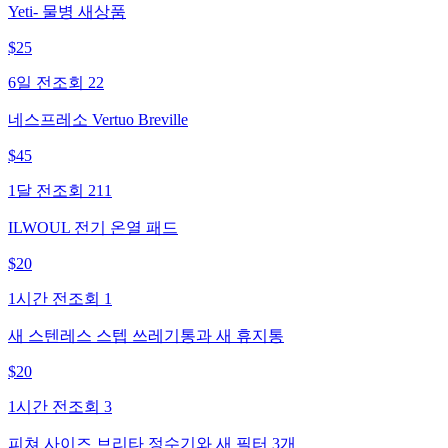
Yeti- 물병 새상품
$
25
6일 전
조회
22
네스프레소 Vertuo Breville
$
45
1달 전
조회
211
ILWOUL 전기 온열 패드
$
20
1시간 전
조회
1
새 스텐레스 스텝 쓰레기통과 새 휴지통
$
20
1시간 전
조회
3
피쳐 사이즈 브리타 정수기와 새 필터 3개