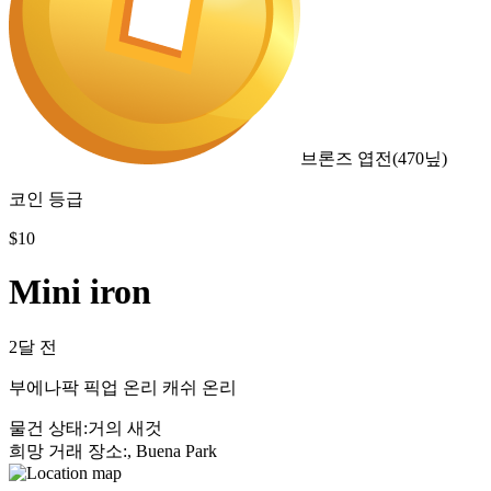
브론즈 엽전
(
470
닢)
코인 등급
$
10
Mini iron
2달 전
부에나팍 픽업 온리 캐쉬 온리
물건 상태
:
거의 새것
희망 거래 장소
:
, Buena Park