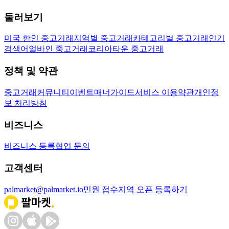
둘러보기
미국 한인 중고거래
지역별 중고거래
카테고리별 중고거래
인기
검색어
얼바인 중고거래
코리아타운 중고거래
정책 및 약관
중고거래
커뮤니티
이벤트
매너가이드
서비스 이용약관
개인정
보 처리방침
비즈니스
비즈니스 등록
협업 문의
고객센터
palmarket@palmarket.io
민원 접수
지역 오픈 등록하기