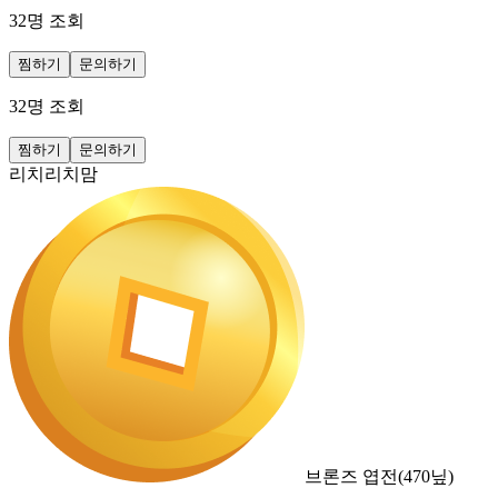
32
명 조회
찜하기
문의하기
32
명 조회
찜하기
문의하기
리치리치맘
브론즈 엽전
(
470
닢)