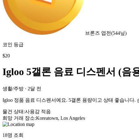
브론즈 엽전
(
544
닢)
코인 등급
$
20
Igloo 5갤론 음료 디스펜서 (음
생활/주방
·
2달 전
Igloo 정품 음료 디스펜서예요. 5갤론 용량이고 상태 좋습니다
물건 상태
:
사용감 적음
희망 거래 장소
:
Koreatown, Los Angeles
18
명 조회