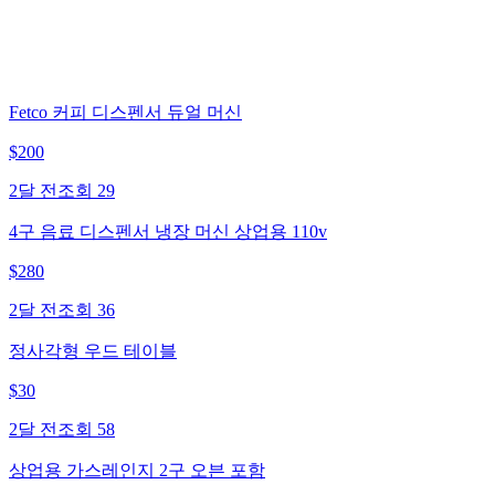
Fetco 커피 디스펜서 듀얼 머신
$
200
2달 전
조회
29
4구 음료 디스펜서 냉장 머신 상업용 110v
$
280
2달 전
조회
36
정사각형 우드 테이블
$
30
2달 전
조회
58
상업용 가스레인지 2구 오븐 포함