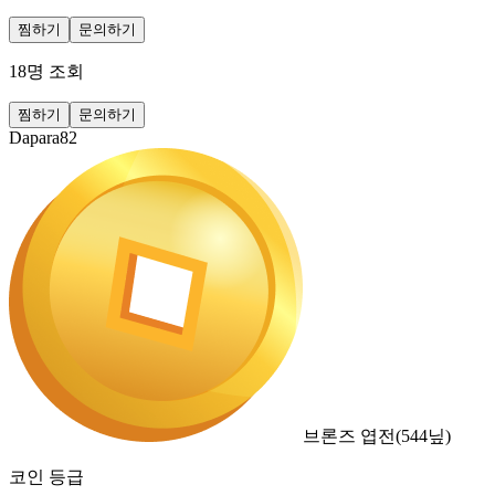
찜하기
문의하기
18
명 조회
찜하기
문의하기
Dapara82
브론즈 엽전
(
544
닢)
코인 등급