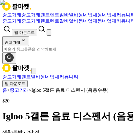
중고거래
중고거래
렌트
렌트
알바
알바
동네업체
동네업체
커뮤니
중고거래
중고거래
렌트
렌트
알바
알바
동네업체
동네업체
커뮤니
앱 다운로드
중고거래
중고거래
렌트
알바
동네업체
커뮤니티
앱 다운로드
홈
>
중고거래
>
Igloo 5갤론 음료 디스펜서 (음용수용)
$
20
Igloo 5갤론 음료 디스펜서 (음
생활/주방
·
2달 전