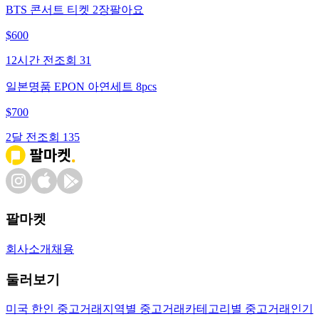
BTS 콘서트 티켓 2장팔아요
$
600
12시간 전
조회
31
일본명품 EPON 아연세트 8pcs
$
700
2달 전
조회
135
팔마켓
회사소개
채용
둘러보기
미국 한인 중고거래
지역별 중고거래
카테고리별 중고거래
인기