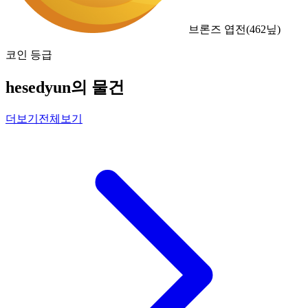
브론즈 엽전
(
462
닢)
코인 등급
hesedyun의 물건
더보기
전체보기