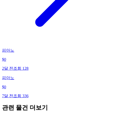
피아노
$
0
2달 전
조회
128
피아노
$
0
7달 전
조회
336
관련 물건 더보기