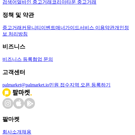
검색어
얼바인 중고거래
코리아타운 중고거래
정책 및 약관
중고거래
커뮤니티
이벤트
매너가이드
서비스 이용약관
개인정
보 처리방침
비즈니스
비즈니스 등록
협업 문의
고객센터
palmarket@palmarket.io
민원 접수
지역 오픈 등록하기
팔마켓
회사소개
채용