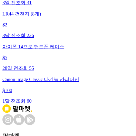
3일 전
조회
31
LR44 건전지 (8개)
$
2
3달 전
조회
226
아이폰 14프로 핸드폰 케이스
$
5
28일 전
조회
55
Canon image Classic 다기능 카피머신
$
100
1달 전
조회
60
팔마켓