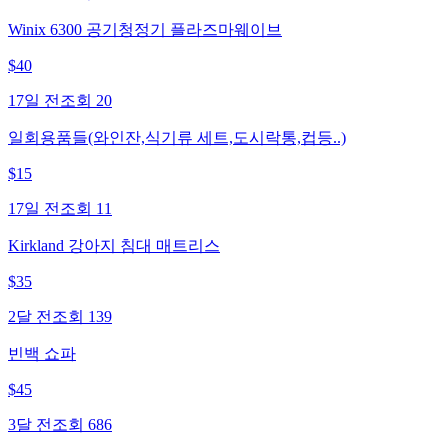
Winix 6300 공기청정기 플라즈마웨이브
$
40
17일 전
조회
20
일회용품들(와인잔,식기류 세트,도시락통,컵등..)
$
15
17일 전
조회
11
Kirkland 강아지 침대 매트리스
$
35
2달 전
조회
139
빈백 쇼파
$
45
3달 전
조회
686