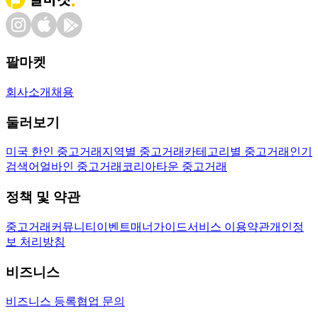
팔마켓
회사소개
채용
둘러보기
미국 한인 중고거래
지역별 중고거래
카테고리별 중고거래
인기
검색어
얼바인 중고거래
코리아타운 중고거래
정책 및 약관
중고거래
커뮤니티
이벤트
매너가이드
서비스 이용약관
개인정
보 처리방침
비즈니스
비즈니스 등록
협업 문의