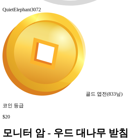
QuietElephant3072
골드 엽전
(
833
닢)
코인 등급
$
20
모니터 암 - 우드 대나무 받침