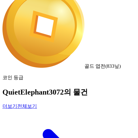
골드 엽전
(
833
닢)
코인 등급
QuietElephant3072의 물건
더보기
전체보기