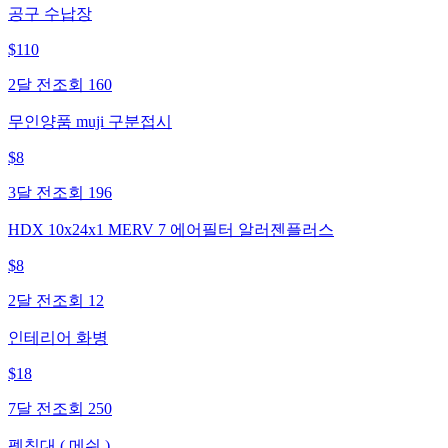
공구 수납장
$
110
2달 전
조회
160
무인양품 muji 구분접시
$
8
3달 전
조회
196
HDX 10x24x1 MERV 7 에어필터 알러젠플러스
$
8
2달 전
조회
12
인테리어 화병
$
18
7달 전
조회
250
펫침대 ( 메쉬 )