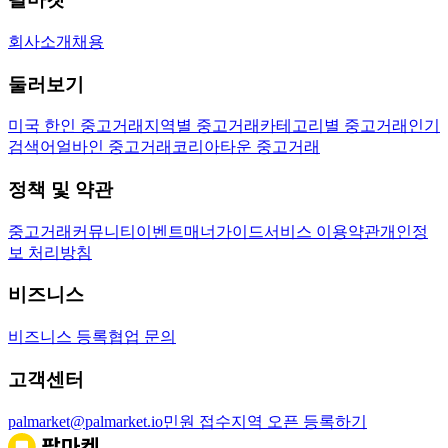
회사소개
채용
둘러보기
미국 한인 중고거래
지역별 중고거래
카테고리별 중고거래
인기
검색어
얼바인 중고거래
코리아타운 중고거래
정책 및 약관
중고거래
커뮤니티
이벤트
매너가이드
서비스 이용약관
개인정
보 처리방침
비즈니스
비즈니스 등록
협업 문의
고객센터
palmarket@palmarket.io
민원 접수
지역 오픈 등록하기