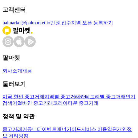
고객센터
palmarket@palmarket.io
민원 접수
지역 오픈 등록하기
팔마켓
회사소개
채용
둘러보기
미국 한인 중고거래
지역별 중고거래
카테고리별 중고거래
인기
검색어
얼바인 중고거래
코리아타운 중고거래
정책 및 약관
중고거래
커뮤니티
이벤트
매너가이드
서비스 이용약관
개인정
보 처리방침