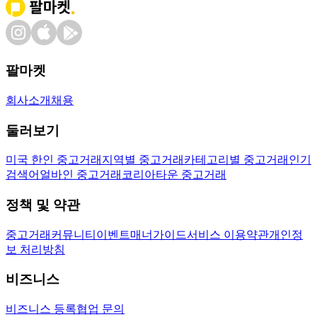
팔마켓
회사소개
채용
둘러보기
미국 한인 중고거래
지역별 중고거래
카테고리별 중고거래
인기
검색어
얼바인 중고거래
코리아타운 중고거래
정책 및 약관
중고거래
커뮤니티
이벤트
매너가이드
서비스 이용약관
개인정
보 처리방침
비즈니스
비즈니스 등록
협업 문의