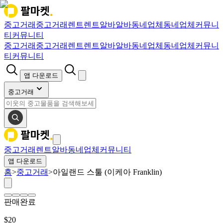
중고거래
중고거래
렌트
렌트
알바
알바
동네업체
동네업체
커뮤니
티
커뮤니티
중고거래
중고거래
렌트
렌트
알바
알바
동네업체
동네업체
커뮤니
티
커뮤니티
앱 다운로드
중고거래
중고거래
렌트
알바
동네업체
커뮤니티
앱 다운로드
홈
>
중고거래
>
아일랜드 스툴 (이케아 Franklin)
판매완료
$
20