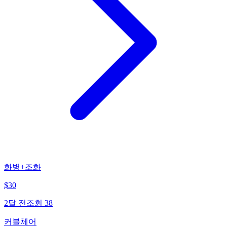
화병+조화
$
30
2달 전
조회
38
커블체어