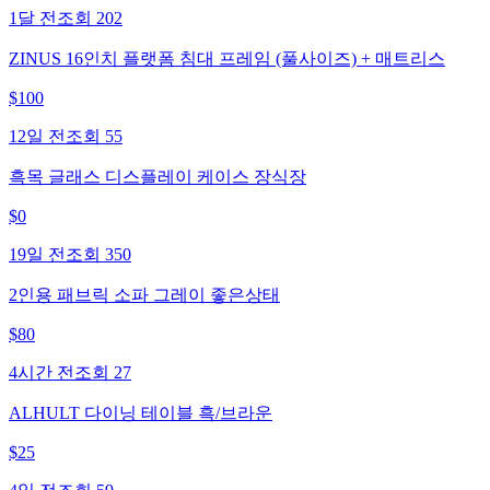
1달 전
조회
202
ZINUS 16인치 플랫폼 침대 프레임 (풀사이즈) + 매트리스
$
100
12일 전
조회
55
흑목 글래스 디스플레이 케이스 장식장
$
0
19일 전
조회
350
2인용 패브릭 소파 그레이 좋은상태
$
80
4시간 전
조회
27
ALHULT 다이닝 테이블 흑/브라운
$
25