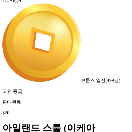
LosAngel
브론즈 엽전
(
499
닢)
코인 등급
판매완료
$
20
아일랜드 스툴 (이케아