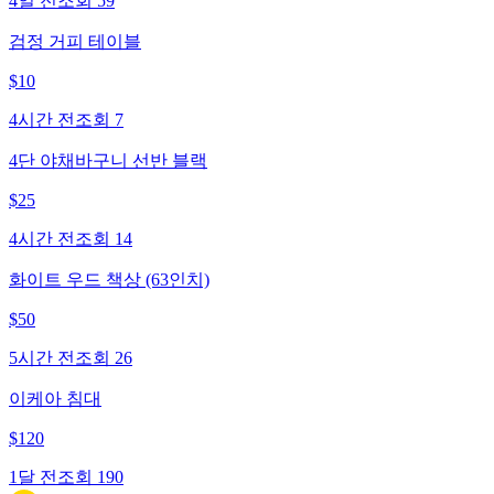
4일 전
조회
59
검정 거피 테이블
$
10
4시간 전
조회
7
4단 야채바구니 선반 블랙
$
25
4시간 전
조회
14
화이트 우드 책상 (63인치)
$
50
5시간 전
조회
26
이케아 침대
$
120
1달 전
조회
190