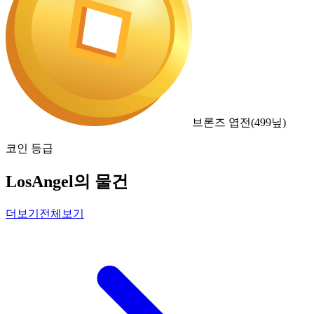
브론즈 엽전
(
499
닢)
코인 등급
LosAngel의 물건
더보기
전체보기