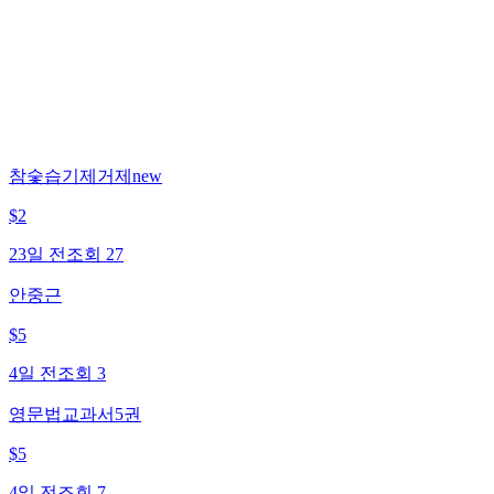
참숯습기제거제new
$
2
23일 전
조회
27
안중근
$
5
4일 전
조회
3
영문법교과서5권
$
5
4일 전
조회
7