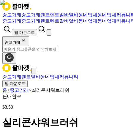
중고거래
중고거래
렌트
렌트
알바
알바
동네업체
동네업체
커뮤니
중고거래
중고거래
렌트
렌트
알바
알바
동네업체
동네업체
커뮤니
앱 다운로드
중고거래
중고거래
렌트
알바
동네업체
커뮤니티
앱 다운로드
홈
>
중고거래
>
실리콘샤워브러쉬
판매완료
$
3.50
실리콘샤워브러쉬