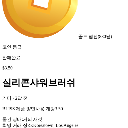
골드 엽전
(
880
닢)
코인 등급
판매완료
$
3.50
실리콘샤워브러쉬
기타
·
2달 전
BLISS 제품 양면사용 개당3.50
물건 상태
:
거의 새것
희망 거래 장소
:
Koreatown, Los Angeles