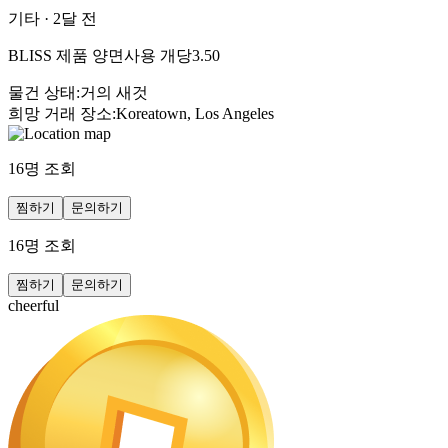
기타
·
2달 전
BLISS 제품 양면사용 개당3.50
물건 상태
:
거의 새것
희망 거래 장소
:
Koreatown, Los Angeles
16
명 조회
찜하기
문의하기
16
명 조회
찜하기
문의하기
cheerful