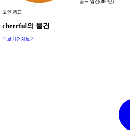
골드 엽전
(
880
닢)
코인 등급
cheerful의 물건
더보기
전체보기