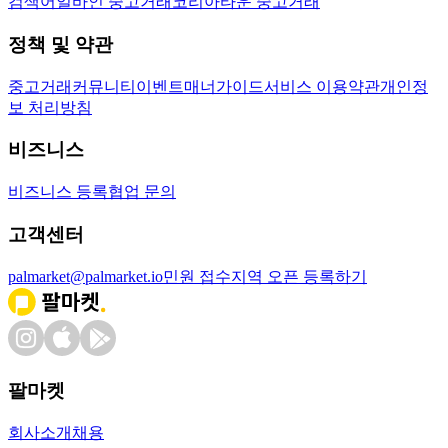
검색어
얼바인 중고거래
코리아타운 중고거래
정책 및 약관
중고거래
커뮤니티
이벤트
매너가이드
서비스 이용약관
개인정
보 처리방침
비즈니스
비즈니스 등록
협업 문의
고객센터
palmarket@palmarket.io
민원 접수
지역 오픈 등록하기
팔마켓
회사소개
채용