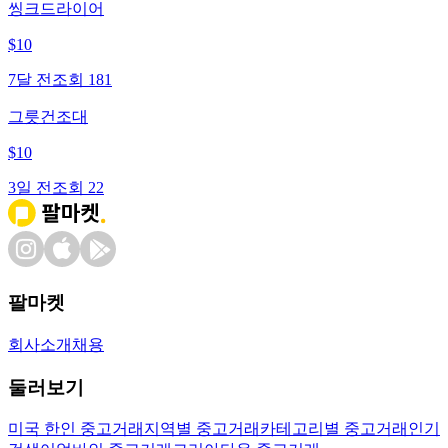
씽크드라이어
$
10
7달 전
조회
181
그릇건조대
$
10
3일 전
조회
22
팔마켓
회사소개
채용
둘러보기
미국 한인 중고거래
지역별 중고거래
카테고리별 중고거래
인기