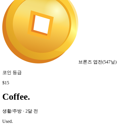
브론즈 엽전
(
547
닢)
코인 등급
$
15
Coffee.
생활/주방
·
2달 전
Used.