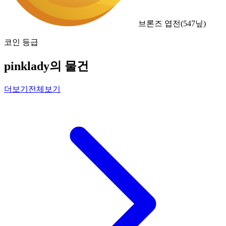
브론즈 엽전
(
547
닢)
코인 등급
pinklady의 물건
더보기
전체보기