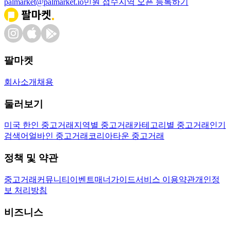
palmarket@palmarket.io
민원 접수
지역 오픈 등록하기
팔마켓
회사소개
채용
둘러보기
미국 한인 중고거래
지역별 중고거래
카테고리별 중고거래
인기
검색어
얼바인 중고거래
코리아타운 중고거래
정책 및 약관
중고거래
커뮤니티
이벤트
매너가이드
서비스 이용약관
개인정
보 처리방침
비즈니스