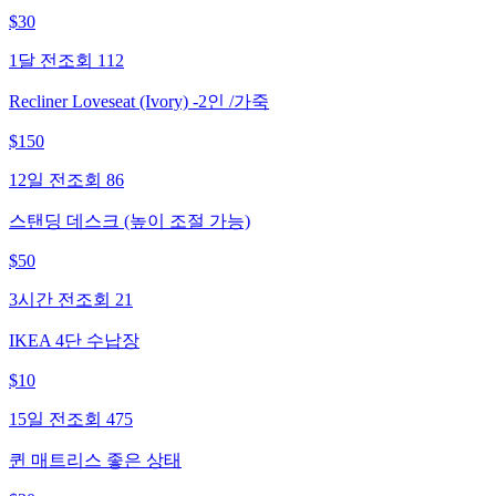
$
30
1달 전
조회
112
Recliner Loveseat (Ivory) -2인 /가죽
$
150
12일 전
조회
86
스탠딩 데스크 (높이 조절 가능)
$
50
3시간 전
조회
21
IKEA 4단 수납장
$
10
15일 전
조회
475
퀸 매트리스 좋은 상태