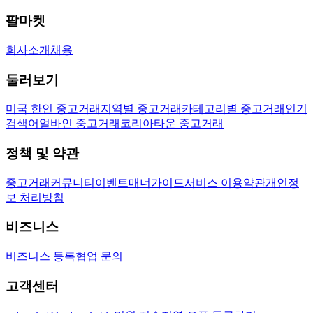
팔마켓
회사소개
채용
둘러보기
미국 한인 중고거래
지역별 중고거래
카테고리별 중고거래
인기
검색어
얼바인 중고거래
코리아타운 중고거래
정책 및 약관
중고거래
커뮤니티
이벤트
매너가이드
서비스 이용약관
개인정
보 처리방침
비즈니스
비즈니스 등록
협업 문의
고객센터