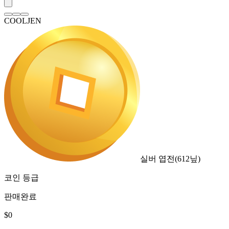
COOLJEN
실버 엽전
(
612
닢)
코인 등급
판매완료
$
0