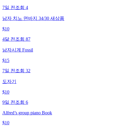
7일 전
조회
4
남자 치노 면바지 34/30 새상품
$
10
4달 전
조회
87
남자시계 Fossil
$
15
7일 전
조회
32
도자기
$
10
9일 전
조회
6
Alfred’s group piano Book
$
10