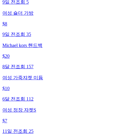
9일 전
조회
5
여성 숄더 가방
$
8
9일 전
조회
35
Michael kors 핸드백
$
20
8달 전
조회
157
여성 가죽쟈켓 미듐
$
10
6달 전
조회
112
여성 정장 쟈켓S
$
7
11일 전
조회
25