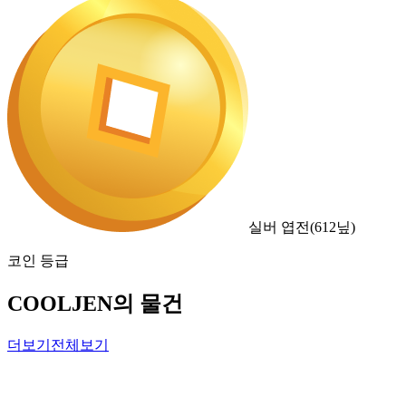
실버 엽전
(
612
닢)
코인 등급
COOLJEN의 물건
더보기
전체보기