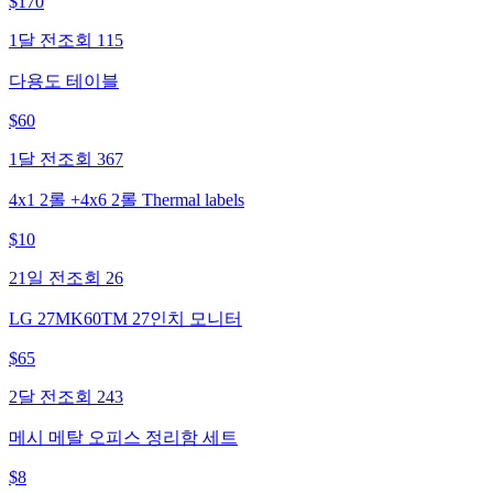
$
170
1달 전
조회
115
다용도 테이블
$
60
1달 전
조회
367
4x1 2롤 +4x6 2롤 Thermal labels
$
10
21일 전
조회
26
LG 27MK60TM 27인치 모니터
$
65
2달 전
조회
243
메시 메탈 오피스 정리함 세트
$
8