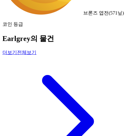
브론즈 엽전
(
571
닢)
코인 등급
Earlgrey의 물건
더보기
전체보기