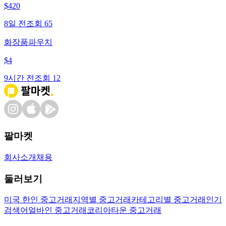
$
420
8일 전
조회
65
화장품파우치
$
4
9시간 전
조회
12
팔마켓
회사소개
채용
둘러보기
미국 한인 중고거래
지역별 중고거래
카테고리별 중고거래
인기
검색어
얼바인 중고거래
코리아타운 중고거래