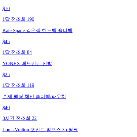
$
10
1달 전
조회
190
Kate Spade 검은색 핸드백 숄더백
$
45
1달 전
조회
84
YONEX 배드민턴 신발
$
25
1달 전
조회
119
수제 퀼팅 체인 숄더백/파우치
$
40
8시간 전
조회
22
Louis Vuitton 포인트 펌프스 35 핑크