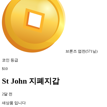
브론즈 엽전
(
571
닢)
코인 등급
$
10
St John 지폐지갑
2달 전
새상품 입니다