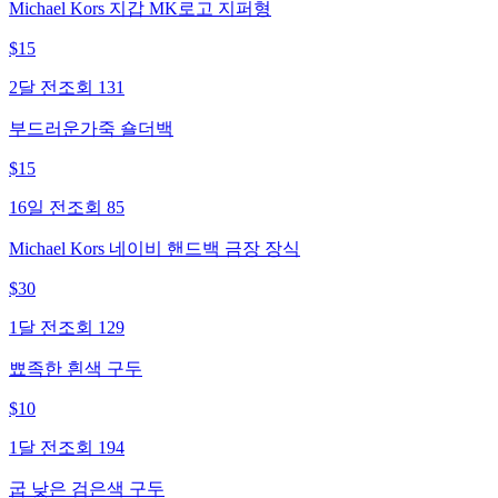
Michael Kors 지갑 MK로고 지퍼형
$
15
2달 전
조회
131
부드러운가죽 숄더백
$
15
16일 전
조회
85
Michael Kors 네이비 핸드백 금장 장식
$
30
1달 전
조회
129
뾰족한 흰색 구두
$
10
1달 전
조회
194
굽 낮은 검은색 구두