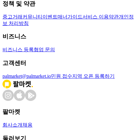
정책 및 약관
중고거래
커뮤니티
이벤트
매너가이드
서비스 이용약관
개인정
보 처리방침
비즈니스
비즈니스 등록
협업 문의
고객센터
palmarket@palmarket.io
민원 접수
지역 오픈 등록하기
팔마켓
회사소개
채용
둘러보기