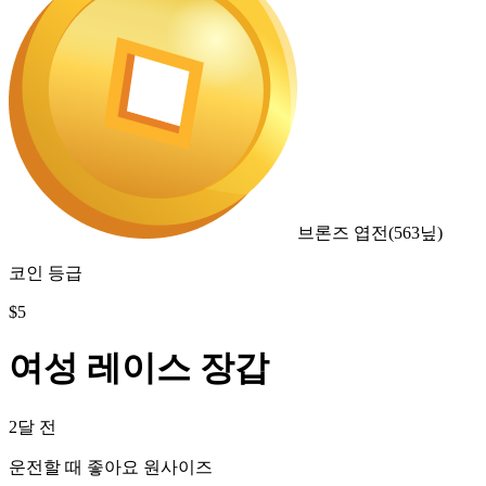
브론즈 엽전
(
563
닢)
코인 등급
$
5
여성 레이스 장갑
2달 전
운전할 때 좋아요 원사이즈