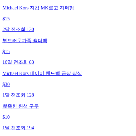
Michael Kors 지갑 MK로고 지퍼형
$
15
2달 전
조회
130
부드러운가죽 숄더백
$
15
16일 전
조회
83
Michael Kors 네이비 핸드백 금장 장식
$
30
1달 전
조회
128
뾰족한 흰색 구두
$
10
1달 전
조회
194