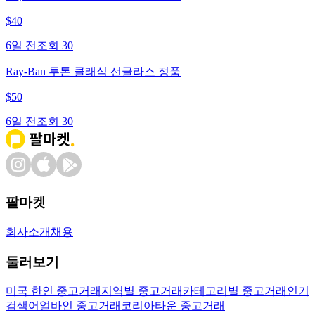
$
40
6일 전
조회
30
Ray-Ban 투톤 클래식 선글라스 정품
$
50
6일 전
조회
30
팔마켓
회사소개
채용
둘러보기
미국 한인 중고거래
지역별 중고거래
카테고리별 중고거래
인기
검색어
얼바인 중고거래
코리아타운 중고거래