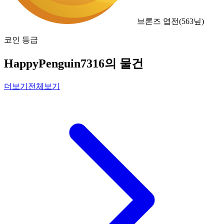
브론즈 엽전
(
563
닢)
코인 등급
HappyPenguin7316의 물건
더보기
전체보기