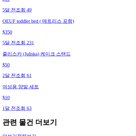
5달 전
조회
49
OEUF toddler bed ( 매트리스 포함)
$
350
5달 전
조회
231
줄리스카 (Juliska) 케이크 스탠드
$
50
2달 전
조회
61
여성용 양말 세트
$
10
1달 전
조회
63
관련 물건 더보기