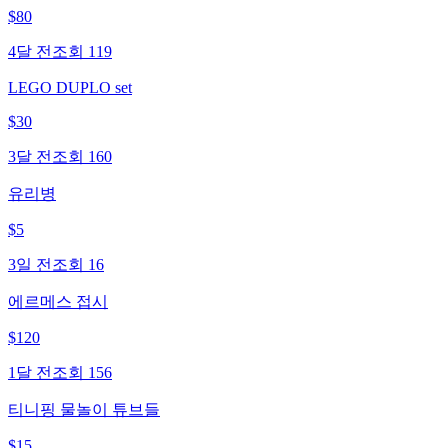
$
80
4달 전
조회
119
LEGO DUPLO set
$
30
3달 전
조회
160
유리병
$
5
3일 전
조회
16
에르메스 접시
$
120
1달 전
조회
156
티니핑 물놀이 튜브들
$
15