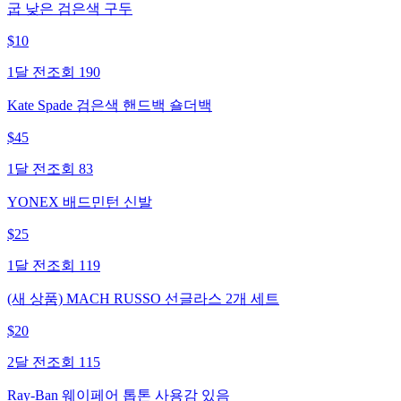
굽 낮은 검은색 구두
$
10
1달 전
조회
190
Kate Spade 검은색 핸드백 숄더백
$
45
1달 전
조회
83
YONEX 배드민턴 신발
$
25
1달 전
조회
119
(새 상품) MACH RUSSO 선글라스 2개 세트
$
20
2달 전
조회
115
Ray-Ban 웨이페어 톱톤 사용감 있음