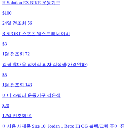
H Solution EZ BIKE 운동기구
$
100
24일 전
조회
56
R SPORT 스포츠 웨스트백 네이비
$
3
1달 전
조회
72
캠핑 휴대용 접이식 의자 검정색(가격인하)
$
5
1달 전
조회
143
미니 스텝퍼 운동기구 검은색
$
20
12일 전
조회
91
미사용 새제품 Size 10_Jordan 1 Retro Hi OG 블랙/크림 퓨어 퓨