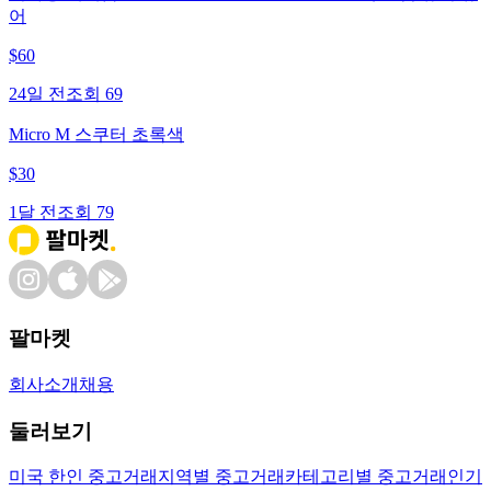
어
$
60
24일 전
조회
69
Micro M 스쿠터 초록색
$
30
1달 전
조회
79
팔마켓
회사소개
채용
둘러보기
미국 한인 중고거래
지역별 중고거래
카테고리별 중고거래
인기