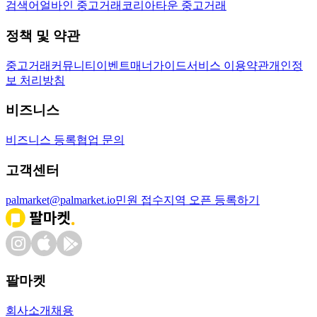
검색어
얼바인 중고거래
코리아타운 중고거래
정책 및 약관
중고거래
커뮤니티
이벤트
매너가이드
서비스 이용약관
개인정
보 처리방침
비즈니스
비즈니스 등록
협업 문의
고객센터
palmarket@palmarket.io
민원 접수
지역 오픈 등록하기
팔마켓
회사소개
채용