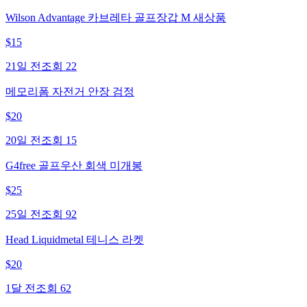
Wilson Advantage 카브레타 골프장갑 M 새상품
$
15
21일 전
조회
22
메모리폼 자전거 안장 검정
$
20
20일 전
조회
15
G4free 골프우산 회색 미개봉
$
25
25일 전
조회
92
Head Liquidmetal 테니스 라켓
$
20
1달 전
조회
62