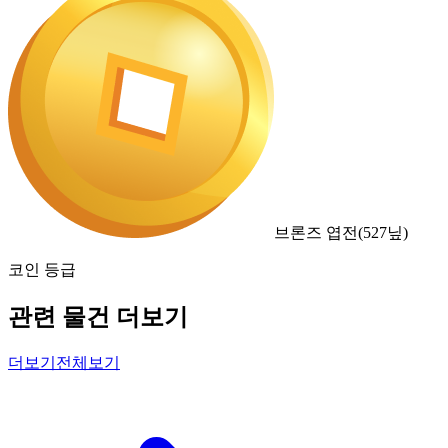
브론즈 엽전
(
527
닢)
코인 등급
관련 물건 더보기
더보기
전체보기