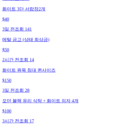
화이트 3단 서랍장2개
$
40
3일 전
조회
141
메탈 금고 (상태 최상급)
$
50
2시간 전
조회
14
화이트 원목 침대 퀸사이즈
$
150
3일 전
조회
28
모던 블랙 유리 식탁 + 화이트 의자 4개
$
100
3시간 전
조회
17