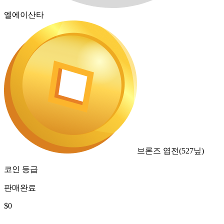
엘에이산타
브론즈 엽전
(
527
닢)
코인 등급
판매완료
$
0