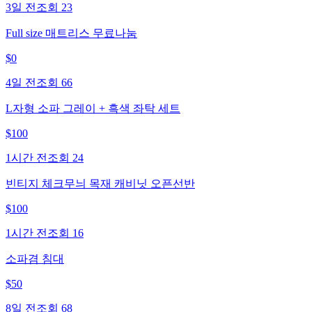
3일 전
조회
23
Full size 매트리스 무료나눔
$
0
4일 전
조회
66
L자형 소파 그레이 + 흑색 좌탁 세트
$
100
1시간 전
조회
24
빈티지 체크무늬 목재 캐비닛 오픈선반
$
100
1시간 전
조회
16
소파겸 침대
$
50
8일 전
조회
68