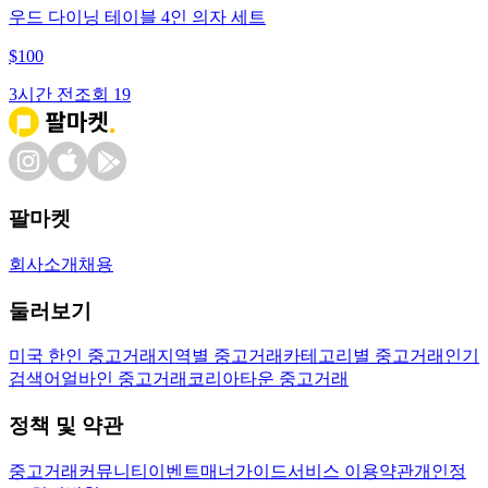
우드 다이닝 테이블 4인 의자 세트
$
100
3시간 전
조회
19
팔마켓
회사소개
채용
둘러보기
미국 한인 중고거래
지역별 중고거래
카테고리별 중고거래
인기
검색어
얼바인 중고거래
코리아타운 중고거래
정책 및 약관
중고거래
커뮤니티
이벤트
매너가이드
서비스 이용약관
개인정