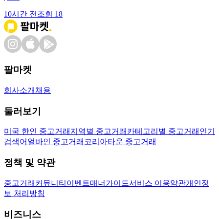
10시간 전
조회
18
팔마켓
회사소개
채용
둘러보기
미국 한인 중고거래
지역별 중고거래
카테고리별 중고거래
인기
검색어
얼바인 중고거래
코리아타운 중고거래
정책 및 약관
중고거래
커뮤니티
이벤트
매너가이드
서비스 이용약관
개인정
보 처리방침
비즈니스