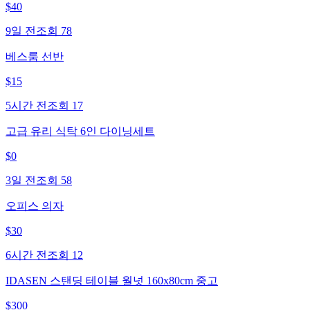
$
40
9일 전
조회
78
베스룸 선반
$
15
5시간 전
조회
17
고급 유리 식탁 6인 다이닝세트
$
0
3일 전
조회
58
오피스 의자
$
30
6시간 전
조회
12
IDASEN 스탠딩 테이블 월넛 160x80cm 중고
$
300