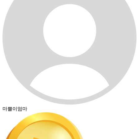
마쁠이엄마