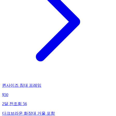
퀸사이즈 침대 프레임
$
50
2달 전
조회
56
다크브라운 화장대 거울 포함