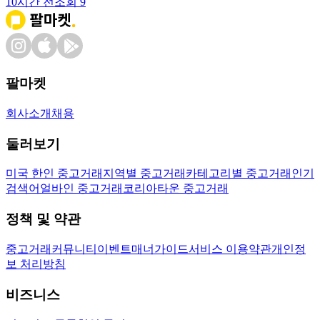
10시간 전
조회
9
팔마켓
회사소개
채용
둘러보기
미국 한인 중고거래
지역별 중고거래
카테고리별 중고거래
인기
검색어
얼바인 중고거래
코리아타운 중고거래
정책 및 약관
중고거래
커뮤니티
이벤트
매너가이드
서비스 이용약관
개인정
보 처리방침
비즈니스