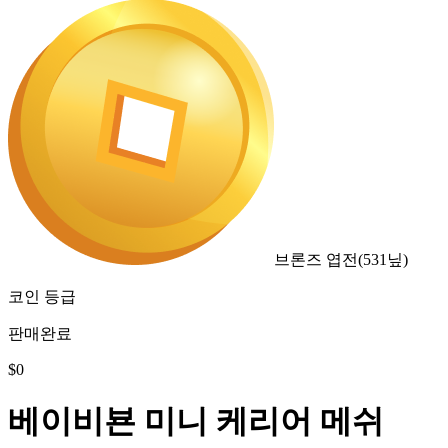
브론즈 엽전
(
531
닢)
코인 등급
판매완료
$
0
베이비뵨 미니 케리어 메쉬