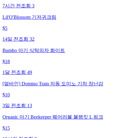
7시간 전
조회
3
Lil'O'Blossom 기저귀크림
$
5
14일 전
조회
32
Bumbo 아기 식탁의자 화이트
$
18
1달 전
조회
49
[얼바인] Domino Train 자동 도미노 기차 장난감
$
10
3일 전
조회
13
Organic 아기 Beekeeper 웨어러블 블랭킷 L 핑크
$
15