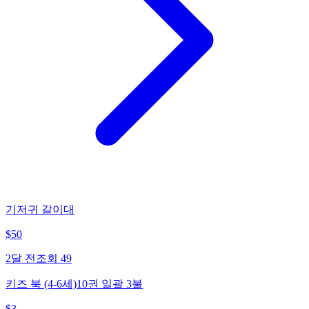
기저귀 갈이대
$
50
2달 전
조회
49
키즈 북 (4-6세)10권 일괄 3불
$
3