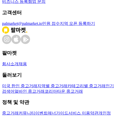
비즈니스 등록
협업 문의
고객센터
palmarket@palmarket.io
민원 접수
지역 오픈 등록하기
팔마켓
회사소개
채용
둘러보기
미국 한인 중고거래
지역별 중고거래
카테고리별 중고거래
인기
검색어
얼바인 중고거래
코리아타운 중고거래
정책 및 약관
중고거래
커뮤니티
이벤트
매너가이드
서비스 이용약관
개인정