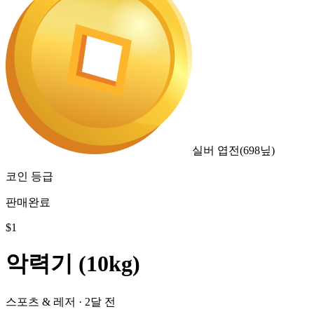
실버 엽전
(
698
닢)
코인 등급
판매완료
$
1
악력기 (10kg)
스포츠 & 레저
·
2달 전