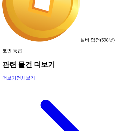
실버 엽전
(
698
닢)
코인 등급
관련 물건 더보기
더보기
전체보기