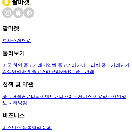
팔마켓
회사소개
채용
둘러보기
미국 한인 중고거래
지역별 중고거래
카테고리별 중고거래
인기
검색어
얼바인 중고거래
코리아타운 중고거래
정책 및 약관
중고거래
커뮤니티
이벤트
매너가이드
서비스 이용약관
개인정
보 처리방침
비즈니스
비즈니스 등록
협업 문의