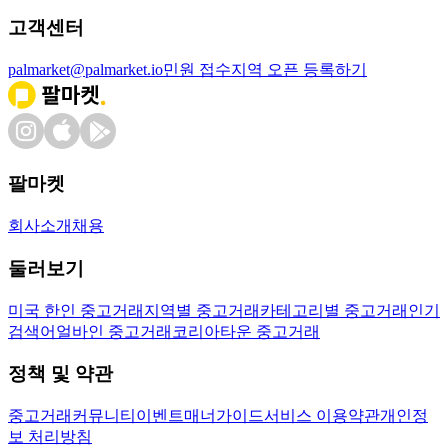
고객센터
palmarket@palmarket.io
민원 접수
지역 오픈 등록하기
팔마켓
회사소개
채용
둘러보기
미국 한인 중고거래
지역별 중고거래
카테고리별 중고거래
인기
검색어
얼바인 중고거래
코리아타운 중고거래
정책 및 약관
중고거래
커뮤니티
이벤트
매너가이드
서비스 이용약관
개인정
보 처리방침