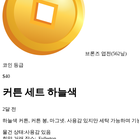
브론즈 엽전
(
562
닢)
코인 등급
$
40
커튼 세트 하늘색
2달 전
하늘색 커튼, 커튼 봉, 마그넷. 사용감 있지만 세탁 가능하며 
물건 상태
:
사용감 있음
희망 거래 장소
:
, Fullerton