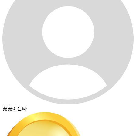
꽃꽃이센타