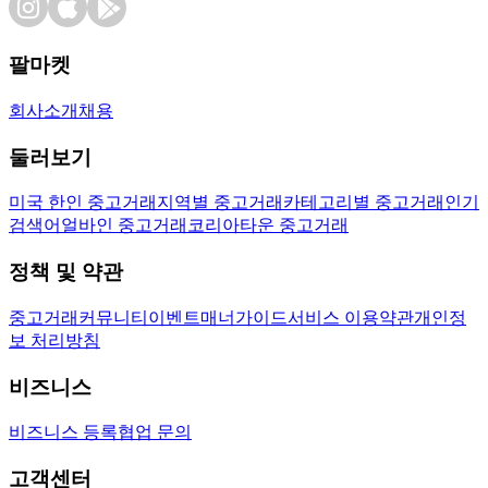
팔마켓
회사소개
채용
둘러보기
미국 한인 중고거래
지역별 중고거래
카테고리별 중고거래
인기
검색어
얼바인 중고거래
코리아타운 중고거래
정책 및 약관
중고거래
커뮤니티
이벤트
매너가이드
서비스 이용약관
개인정
보 처리방침
비즈니스
비즈니스 등록
협업 문의
고객센터