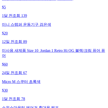
$
5
1달 전
조회
139
미니 스텝퍼 운동기구 검은색
$
20
12일 전
조회
89
미사용 새제품 Size 10_Jordan 1 Retro Hi OG 블랙/크림 퓨어 퓨
어
$
60
24일 전
조회
67
Micro M 스쿠터 초록색
$
30
1달 전
조회
78
스위스마운틴 에어건 휴대용 펌프