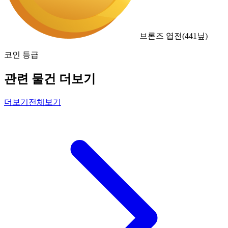
브론즈 엽전
(
441
닢)
코인 등급
관련 물건 더보기
더보기
전체보기