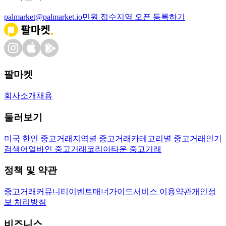
palmarket@palmarket.io
민원 접수
지역 오픈 등록하기
팔마켓
회사소개
채용
둘러보기
미국 한인 중고거래
지역별 중고거래
카테고리별 중고거래
인기
검색어
얼바인 중고거래
코리아타운 중고거래
정책 및 약관
중고거래
커뮤니티
이벤트
매너가이드
서비스 이용약관
개인정
보 처리방침
비즈니스