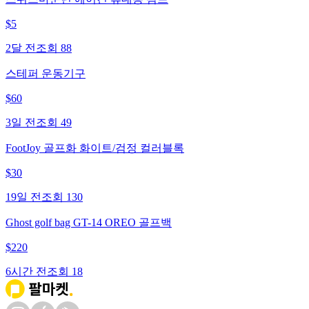
$
5
2달 전
조회
88
스테퍼 운동기구
$
60
3일 전
조회
49
FootJoy 골프화 화이트/검정 컬러블록
$
30
19일 전
조회
130
Ghost golf bag GT-14 OREO 골프백
$
220
6시간 전
조회
18