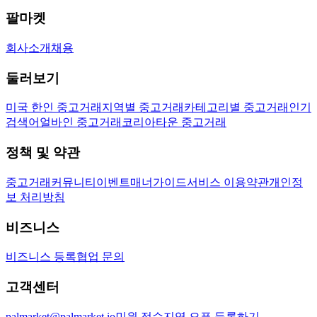
팔마켓
회사소개
채용
둘러보기
미국 한인 중고거래
지역별 중고거래
카테고리별 중고거래
인기
검색어
얼바인 중고거래
코리아타운 중고거래
정책 및 약관
중고거래
커뮤니티
이벤트
매너가이드
서비스 이용약관
개인정
보 처리방침
비즈니스
비즈니스 등록
협업 문의
고객센터
palmarket@palmarket.io
민원 접수
지역 오픈 등록하기