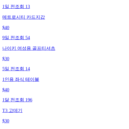
1일 전
조회
13
메트로시티 카드지갑
$
40
9일 전
조회
54
나이키 여성용 골프티셔츠
$
30
5일 전
조회
14
1인용 좌식 테이블
$
40
1달 전
조회
196
T3 고데기
$
30