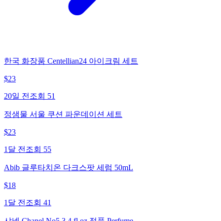
한국 화장품 Centellian24 아이크림 세트
$
23
20일 전
조회
51
정샘물 서울 쿠션 파운데이션 세트
$
23
1달 전
조회
55
Abib 글루타치온 다크스팟 세럼 50mL
$
18
1달 전
조회
41
샤넬 Chanel No5 3.4 fl oz 정품 Perfume