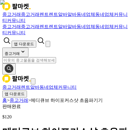
중고거래
중고거래
렌트
렌트
알바
알바
동네업체
동네업체
커뮤니
티
커뮤니티
중고거래
중고거래
렌트
렌트
알바
알바
동네업체
동네업체
커뮤니
티
커뮤니티
앱 다운로드
중고거래
중고거래
렌트
알바
동네업체
커뮤니티
앱 다운로드
홈
>
중고거래
>
메디큐브 하이포커스샷 초음파기기
판매완료
$
120