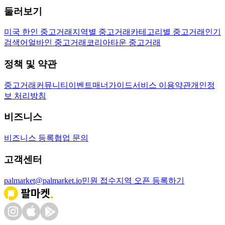
둘러보기
미국 한인 중고거래
지역별 중고거래
카테고리별 중고거래
인기
검색어
얼바인 중고거래
코리아타운 중고거래
정책 및 약관
중고거래
커뮤니티
이벤트
매너가이드
서비스 이용약관
개인정
보 처리방침
비즈니스
비즈니스 등록
협업 문의
고객센터
palmarket@palmarket.io
민원 접수
지역 오픈 등록하기