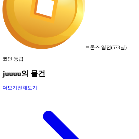
브론즈 엽전
(
573
닢)
코인 등급
juuuu의 물건
더보기
전체보기