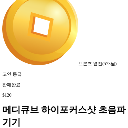
브론즈 엽전
(
573
닢)
코인 등급
판매완료
$
120
메디큐브 하이포커스샷 초음파
기기