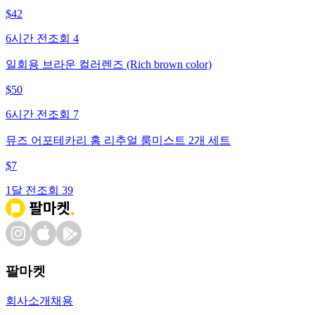
$
42
6시간 전
조회
4
일회용 브라운 컬러렌즈 (Rich brown color)
$
50
6시간 전
조회
7
뮤즈 어포테카리 홈 리추얼 룸미스트 2개 세트
$
7
1달 전
조회
39
팔마켓
회사소개
채용