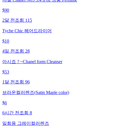
$
90
2달 전
조회
115
Tyche Chic 헤어드라이어
$
10
4일 전
조회
28
아시죠 ? ~Chanel form Cleanser
$
53
1달 전
조회
96
브라운컬러렌즈(Satin Maple color)
$
6
6시간 전
조회
8
일회용 그레이컬러렌즈