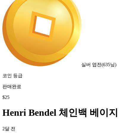
실버 엽전
(
635
닢)
코인 등급
판매완료
$
25
Henri Bendel 체인백 베이지
2달 전