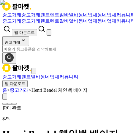
중고거래
중고거래
렌트
렌트
알바
알바
동네업체
동네업체
커뮤니
중고거래
중고거래
렌트
렌트
알바
알바
동네업체
동네업체
커뮤니
앱 다운로드
중고거래
중고거래
렌트
알바
동네업체
커뮤니티
앱 다운로드
홈
>
중고거래
>
Henri Bendel 체인백 베이지
판매완료
$
25