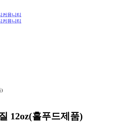
티
커뮤니티
티
커뮤니티
)
백질 12oz(홀푸드제품)