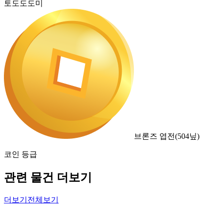
토도도도미
브론즈 엽전
(
504
닢)
코인 등급
관련 물건 더보기
더보기
전체보기