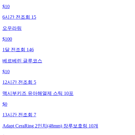
$
10
6시간 전
조회
15
오우라링
$
100
1달 전
조회
146
베르베린 글루코스
$
10
12시간 전
조회
5
맥시부키즈 유아해열제 스틱 10포
$
0
13시간 전
조회
7
Adapt CeraRing 2인치(48mm) 장루보호링 10개