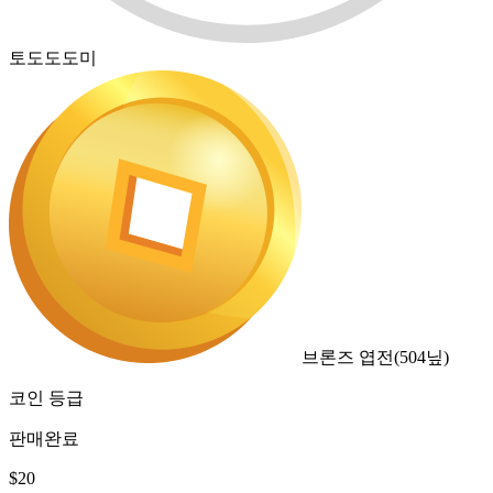
토도도도미
브론즈 엽전
(
504
닢)
코인 등급
판매완료
$
20