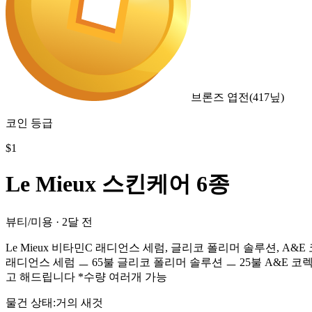
브론즈 엽전
(
417
닢)
코인 등급
$
1
Le Mieux 스킨케어 6종
뷰티/미용
·
2달 전
Le Mieux 비타민C 래디언스 세럼, 글리코 폴리머 솔루션, 
래디언스 세럼 ㅡ 65불 글리코 폴리머 솔루션 ㅡ 25불 A&E 코
고 해드립니다 *수량 여러개 가능
물건 상태
:
거의 새것