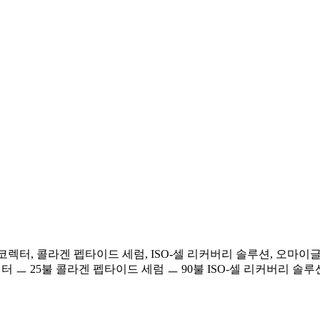
A&E 코렉터, 콜라겐 펩타이드 세럼, ISO-셀 리커버리 솔루션, 
렉터 ㅡ 25불 콜라겐 펩타이드 세럼 ㅡ 90불 ISO-셀 리커버리 솔