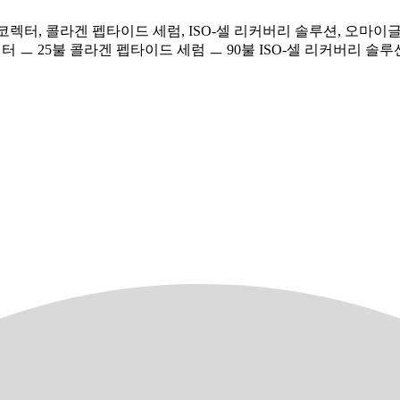
A&E 코렉터, 콜라겐 펩타이드 세럼, ISO-셀 리커버리 솔루션, 
렉터 ㅡ 25불 콜라겐 펩타이드 세럼 ㅡ 90불 ISO-셀 리커버리 솔