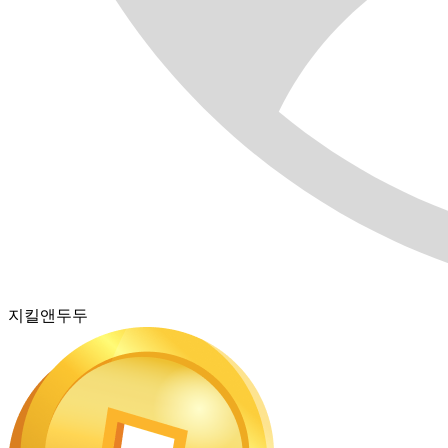
지킬앤두두