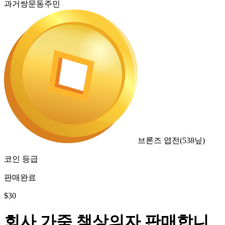
과거쌍문동주민
브론즈 엽전
(
538
닢)
코인 등급
판매완료
$
30
회사 가죽 책상의자 판매합니