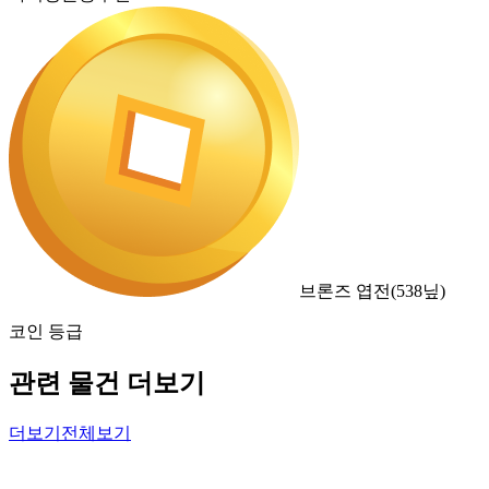
브론즈 엽전
(
538
닢)
코인 등급
관련 물건 더보기
더보기
전체보기