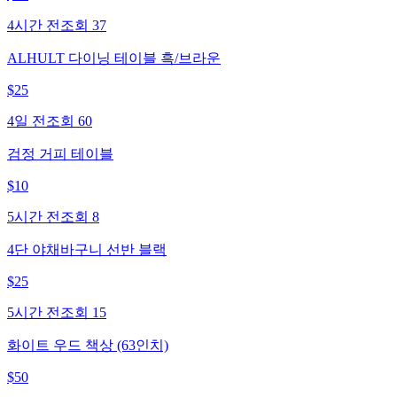
4시간 전
조회
37
ALHULT 다이닝 테이블 흑/브라운
$
25
4일 전
조회
60
검정 거피 테이블
$
10
5시간 전
조회
8
4단 야채바구니 선반 블랙
$
25
5시간 전
조회
15
화이트 우드 책상 (63인치)
$
50