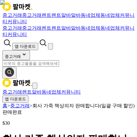
중고거래
중고거래
렌트
렌트
알바
알바
동네업체
동네업체
커뮤니
티
커뮤니티
중고거래
중고거래
렌트
렌트
알바
알바
동네업체
동네업체
커뮤니
티
커뮤니티
앱 다운로드
중고거래
중고거래
렌트
알바
동네업체
커뮤니티
앱 다운로드
홈
>
중고거래
>
회사 가죽 책상의자 판매합니다(일괄 구매 할인)
판매완료
$
30