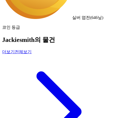
실버 엽전
(
646
닢)
코인 등급
Jackiesmith의 물건
더보기
전체보기