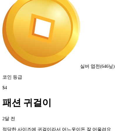
실버 엽전
(
646
닢)
코인 등급
$
4
패션 귀걸이
2달 전
적당한 사이즈에 귀걸이라서 어느옷이돈 잘 어울려요