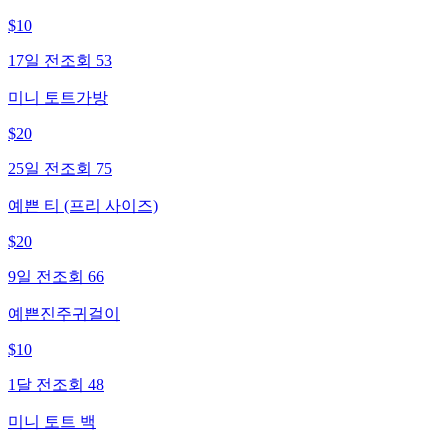
$
10
17일 전
조회
53
미니 토트가방
$
20
25일 전
조회
75
예쁜 티 (프리 사이즈)
$
20
9일 전
조회
66
예쁜진주귀걸이
$
10
1달 전
조회
48
미니 토트 백