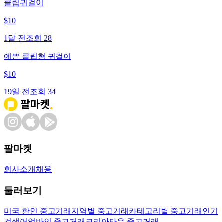
클립귀걸이
$
10
1달 전
조회
28
예쁜 클립형 귀걸이
$
10
19일 전
조회
34
팔마켓
회사소개
채용
둘러보기
미국 한인 중고거래
지역별 중고거래
카테고리별 중고거래
인기
검색어
얼바인 중고거래
코리아타운 중고거래