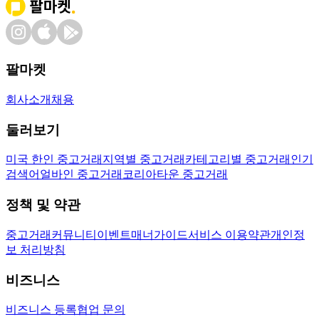
팔마켓
회사소개
채용
둘러보기
미국 한인 중고거래
지역별 중고거래
카테고리별 중고거래
인기
검색어
얼바인 중고거래
코리아타운 중고거래
정책 및 약관
중고거래
커뮤니티
이벤트
매너가이드
서비스 이용약관
개인정
보 처리방침
비즈니스
비즈니스 등록
협업 문의