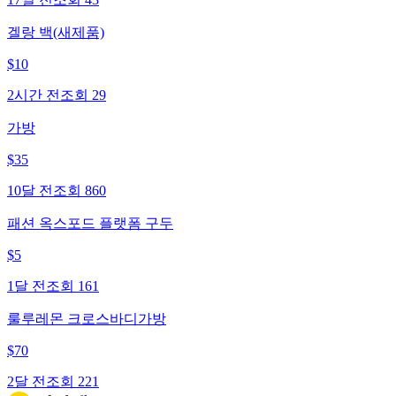
겔랑 백(새제품)
$
10
2시간 전
조회
29
가방
$
35
10달 전
조회
860
패션 옥스포드 플랫폼 구두
$
5
1달 전
조회
161
룰루레몬 크로스바디가방
$
70
2달 전
조회
221