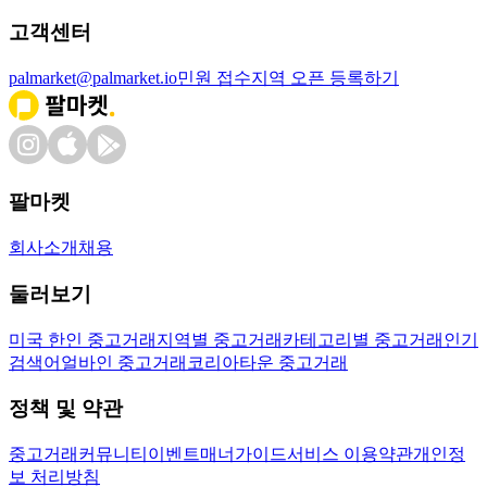
고객센터
palmarket@palmarket.io
민원 접수
지역 오픈 등록하기
팔마켓
회사소개
채용
둘러보기
미국 한인 중고거래
지역별 중고거래
카테고리별 중고거래
인기
검색어
얼바인 중고거래
코리아타운 중고거래
정책 및 약관
중고거래
커뮤니티
이벤트
매너가이드
서비스 이용약관
개인정
보 처리방침