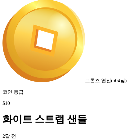
브론즈 엽전
(
504
닢)
코인 등급
$
10
화이트 스트랩 샌들
2달 전