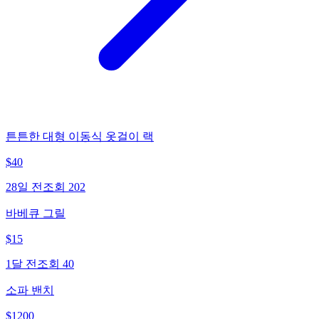
튼튼한 대형 이동식 옷걸이 랙
$
40
28일 전
조회
202
바베큐 그릴
$
15
1달 전
조회
40
소파 밴치
$
1200