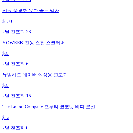
전원 풍경화 유화 골드 액자
$
130
2달 전
조회
23
VOWEEK 전동 스핀 스크러버
$
23
2달 전
조회
6
듀얼헤드 쉐이버 여성용 면도기
$
23
2달 전
조회
15
The Lotion Company 프루티 코코넛 바디 로션
$
12
2달 전
조회
0