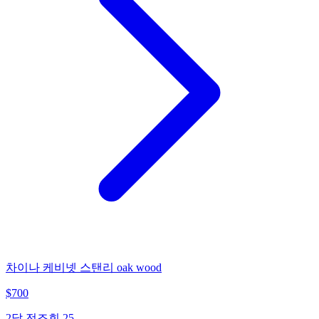
차이나 케비넷 스탠리 oak wood
$
700
2달 전
조회
25