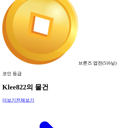
브론즈 엽전
(
516
닢)
코인 등급
Klee822의 물건
더보기
전체보기