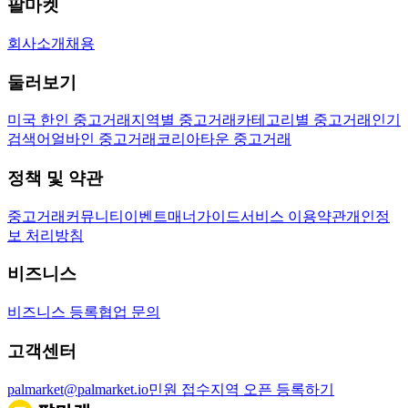
팔마켓
회사소개
채용
둘러보기
미국 한인 중고거래
지역별 중고거래
카테고리별 중고거래
인기
검색어
얼바인 중고거래
코리아타운 중고거래
정책 및 약관
중고거래
커뮤니티
이벤트
매너가이드
서비스 이용약관
개인정
보 처리방침
비즈니스
비즈니스 등록
협업 문의
고객센터
palmarket@palmarket.io
민원 접수
지역 오픈 등록하기