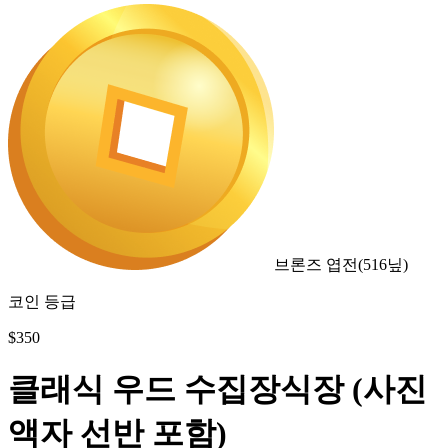
브론즈 엽전
(
516
닢)
코인 등급
$
350
클래식 우드 수집장식장 (사진
액자 선반 포함)