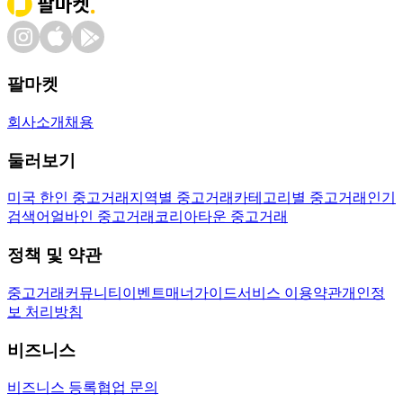
팔마켓
회사소개
채용
둘러보기
미국 한인 중고거래
지역별 중고거래
카테고리별 중고거래
인기
검색어
얼바인 중고거래
코리아타운 중고거래
정책 및 약관
중고거래
커뮤니티
이벤트
매너가이드
서비스 이용약관
개인정
보 처리방침
비즈니스
비즈니스 등록
협업 문의