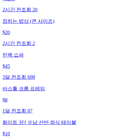
2시간 전
조회
20
접히는 밥상 (큰 사이즈)
$
20
2시간 전
조회
2
빈백 쇼파
$
45
3달 전
조회
698
바스툴 크롬 프레임
$
8
1달 전
조회
87
화이트 3단 수납 선반 좌식 테이블
$
10