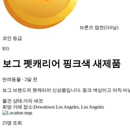
브론즈 엽전
(
516
닢)
코인 등급
$
55
보그 펫캐리어 핑크색 새제품
반려동물
·
2달 전
보그 브랜드의 펫캐리어 신상품입니다. 핑크 색상이고 아직 비닐
물건 상태
:
거의 새것
희망 거래 장소
:
Downtown Los Angeles, Los Angeles
25
명 조회