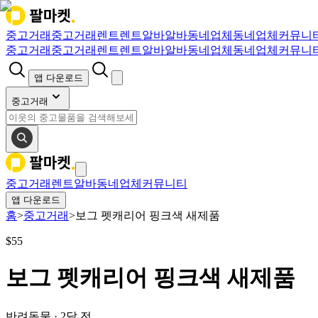
중고거래
중고거래
렌트
렌트
알바
알바
동네업체
동네업체
커뮤니
중고거래
중고거래
렌트
렌트
알바
알바
동네업체
동네업체
커뮤니
앱 다운로드
중고거래
중고거래
렌트
알바
동네업체
커뮤니티
앱 다운로드
홈
>
중고거래
>
보그 펫캐리어 핑크색 새제품
$
55
보그 펫캐리어 핑크색 새제품
반려동물
·
2달 전