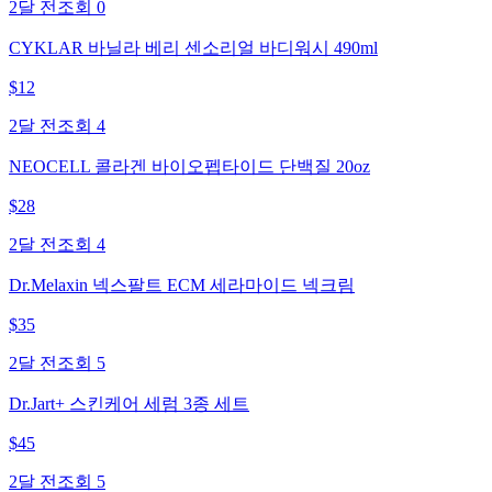
2달 전
조회
0
CYKLAR 바닐라 베리 센소리얼 바디워시 490ml
$
12
2달 전
조회
4
NEOCELL 콜라겐 바이오펩타이드 단백질 20oz
$
28
2달 전
조회
4
Dr.Melaxin 넥스팔트 ECM 세라마이드 넥크림
$
35
2달 전
조회
5
Dr.Jart+ 스킨케어 세럼 3종 세트
$
45
2달 전
조회
5