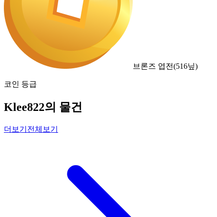
브론즈 엽전
(
516
닢)
코인 등급
Klee822의 물건
더보기
전체보기