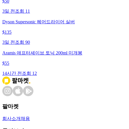
$
50
3일 전
조회
11
Dyson Supersonic 헤어드라이어 실버
$
135
3일 전
조회
90
Aramis 애프터셰이브 토닉 200ml 미개봉
$
55
14시간 전
조회
12
팔마켓
회사소개
채용