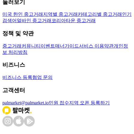
둘러보기
미국 한인 중고거래
지역별 중고거래
카테고리별 중고거래
인기
검색어
얼바인 중고거래
코리아타운 중고거래
정책 및 약관
중고거래
커뮤니티
이벤트
매너가이드
서비스 이용약관
개인정
보 처리방침
비즈니스
비즈니스 등록
협업 문의
고객센터
palmarket@palmarket.io
민원 접수
지역 오픈 등록하기