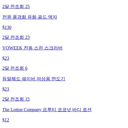
2달 전
조회
25
전원 풍경화 유화 골드 액자
$
130
2달 전
조회
23
VOWEEK 전동 스핀 스크러버
$
23
2달 전
조회
6
듀얼헤드 쉐이버 여성용 면도기
$
23
2달 전
조회
15
The Lotion Company 프루티 코코넛 바디 로션
$
12