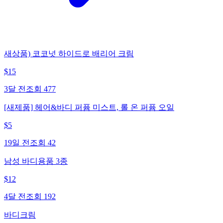
새상품) 코코넛 하이드로 배리어 크림
$
15
3달 전
조회
477
[새제품] 헤어&바디 퍼퓸 미스트, 롤 온 퍼퓸 오일
$
5
19일 전
조회
42
남성 바디용품 3종
$
12
4달 전
조회
192
바디크림