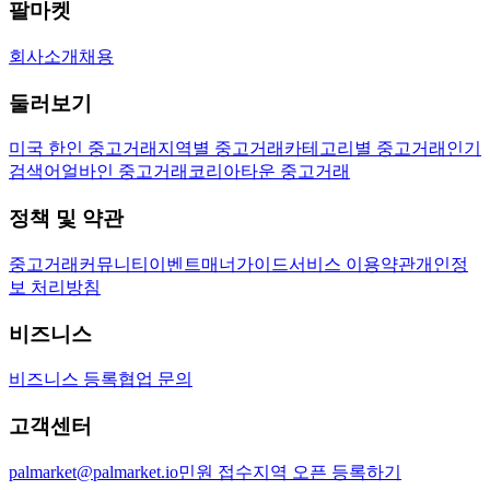
팔마켓
회사소개
채용
둘러보기
미국 한인 중고거래
지역별 중고거래
카테고리별 중고거래
인기
검색어
얼바인 중고거래
코리아타운 중고거래
정책 및 약관
중고거래
커뮤니티
이벤트
매너가이드
서비스 이용약관
개인정
보 처리방침
비즈니스
비즈니스 등록
협업 문의
고객센터
palmarket@palmarket.io
민원 접수
지역 오픈 등록하기