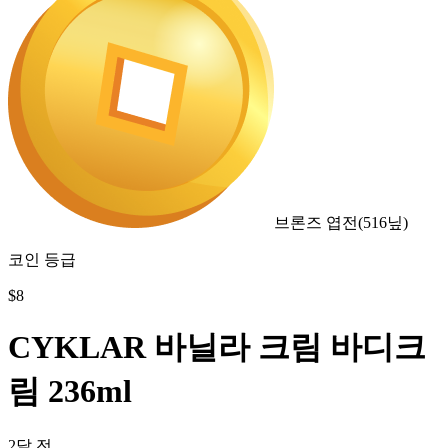
브론즈 엽전
(
516
닢)
코인 등급
$
8
CYKLAR 바닐라 크림 바디크
림 236ml
2달 전