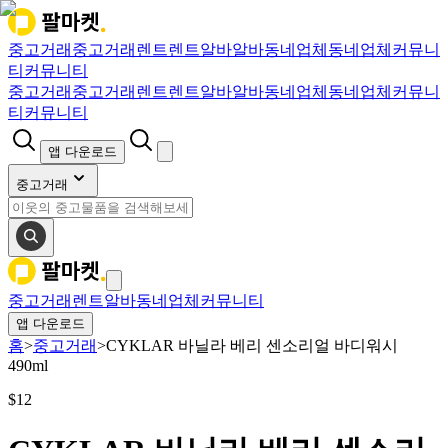
중고거래
중고거래
렌트
렌트
알바
알바
동네업체
동네업체
커뮤니
티
커뮤니티
중고거래
중고거래
렌트
렌트
알바
알바
동네업체
동네업체
커뮤니
티
커뮤니티
앱 다운로드
중고거래
중고거래
렌트
알바
동네업체
커뮤니티
앱 다운로드
홈
>
중고거래
>
CYKLAR 바닐라 베리 센소리얼 바디워시
490ml
$
12