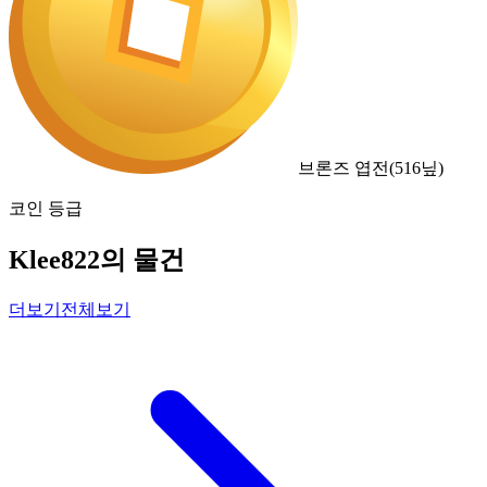
브론즈 엽전
(
516
닢)
코인 등급
Klee822의 물건
더보기
전체보기