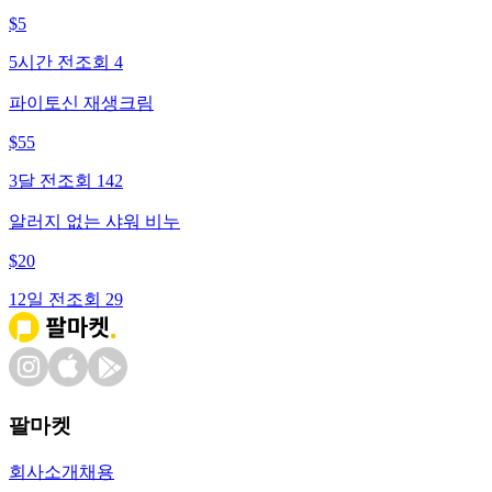
$
5
5시간 전
조회
4
파이토신 재생크림
$
55
3달 전
조회
142
알러지 없는 샤워 비누
$
20
12일 전
조회
29
팔마켓
회사소개
채용