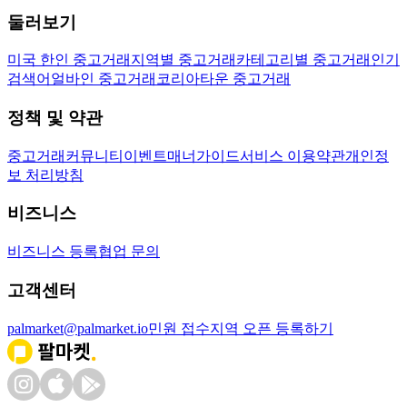
둘러보기
미국 한인 중고거래
지역별 중고거래
카테고리별 중고거래
인기
검색어
얼바인 중고거래
코리아타운 중고거래
정책 및 약관
중고거래
커뮤니티
이벤트
매너가이드
서비스 이용약관
개인정
보 처리방침
비즈니스
비즈니스 등록
협업 문의
고객센터
palmarket@palmarket.io
민원 접수
지역 오픈 등록하기