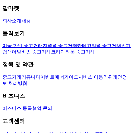
팔마켓
회사소개
채용
둘러보기
미국 한인 중고거래
지역별 중고거래
카테고리별 중고거래
인기
검색어
얼바인 중고거래
코리아타운 중고거래
정책 및 약관
중고거래
커뮤니티
이벤트
매너가이드
서비스 이용약관
개인정
보 처리방침
비즈니스
비즈니스 등록
협업 문의
고객센터