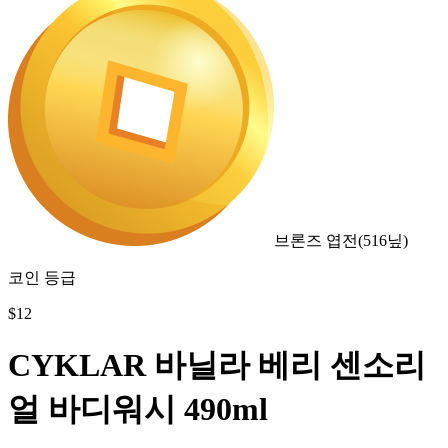
브론즈 엽전
(
516
닢)
코인 등급
$
12
CYKLAR 바닐라 베리 센소리
얼 바디워시 490ml