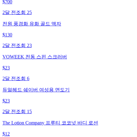
$
700
2달 전
조회
25
전원 풍경화 유화 골드 액자
$
130
2달 전
조회
23
VOWEEK 전동 스핀 스크러버
$
23
2달 전
조회
6
듀얼헤드 쉐이버 여성용 면도기
$
23
2달 전
조회
15
The Lotion Company 프루티 코코넛 바디 로션
$
12