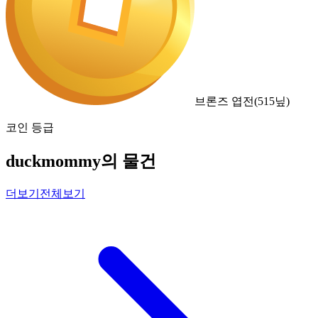
브론즈 엽전
(
515
닢)
코인 등급
duckmommy의 물건
더보기
전체보기