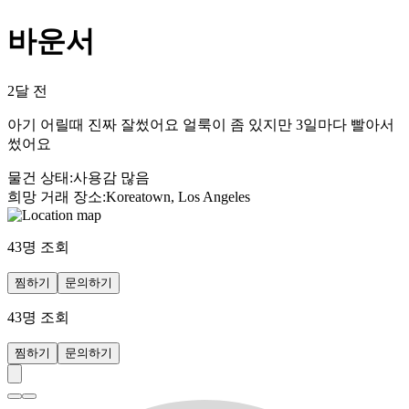
바운서
2달 전
아기 어릴때 진짜 잘썼어요 얼룩이 좀 있지만 3일마다 빨아서
썼어요
물건 상태
:
사용감 많음
희망 거래 장소
:
Koreatown, Los Angeles
43
명 조회
찜하기
문의하기
43
명 조회
찜하기
문의하기