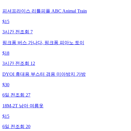
피셔프라이스 리틀피플 ABC Animal Train
$
15
3시간 전
조회
7
핑크퐁 버스 가나다, 핑크퐁 피아노 토이
$
18
3시간 전
조회
12
DYOI 휴대용 부스터 겸용 미아방지 가방
$
30
6일 전
조회
27
18M-2T 남아 여름옷
$
15
6일 전
조회
20