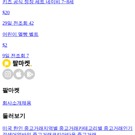
키즈 공식 정장 세트 네이비 7~8세
$
20
29일 전
조회
42
어린이 멜빵 벨트
$
2
9일 전
조회
7
팔마켓
회사소개
채용
둘러보기
미국 한인 중고거래
지역별 중고거래
카테고리별 중고거래
인기
검색어
얼바인 중고거래
코리아타운 중고거래