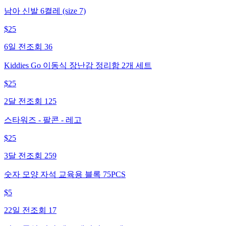
남아 신발 6켤레 (size 7)
$
25
6일 전
조회
36
Kiddies Go 이동식 장난감 정리함 2개 세트
$
25
2달 전
조회
125
스타워즈 - 팔콘 - 레고
$
25
3달 전
조회
259
숫자 모양 자석 교육용 블록 75PCS
$
5
22일 전
조회
17