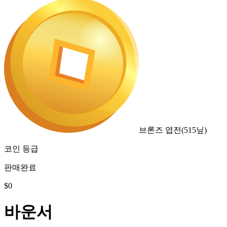
브론즈 엽전
(
515
닢)
코인 등급
판매완료
$
0
바운서