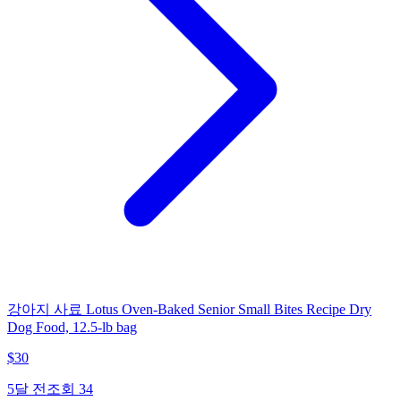
강아지 사료 Lotus Oven-Baked Senior Small Bites Recipe Dry
Dog Food, 12.5-lb bag
$
30
5달 전
조회
34