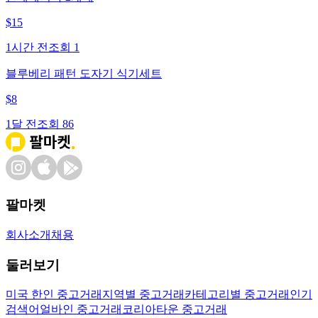
$
15
1시간 전
조회
1
블루베리 패턴 도자기 식기세트
$
8
1달 전
조회
86
팔마켓
회사소개
채용
둘러보기
미국 한인 중고거래
지역별 중고거래
카테고리별 중고거래
인기
검색어
얼바인 중고거래
코리아타운 중고거래