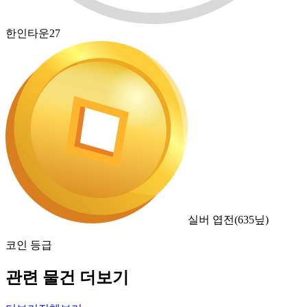
한인타운27
실버 엽전
(
635
닢)
코인 등급
관련 물건 더보기