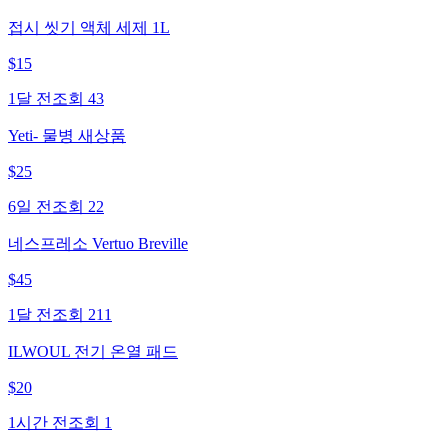
접시 씻기 액체 세제 1L
$
15
1달 전
조회
43
Yeti- 물병 새상품
$
25
6일 전
조회
22
네스프레소 Vertuo Breville
$
45
1달 전
조회
211
ILWOUL 전기 온열 패드
$
20
1시간 전
조회
1