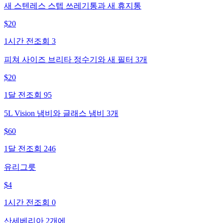
새 스텐레스 스텝 쓰레기통과 새 휴지통
$
20
1시간 전
조회
3
피쳐 사이즈 브리타 정수기와 새 필터 3개
$
20
1달 전
조회
95
5L Vision 냄비와 글래스 냄비 3개
$
60
1달 전
조회
246
유리그릇
$
4
1시간 전
조회
0
산세베리아 2개에