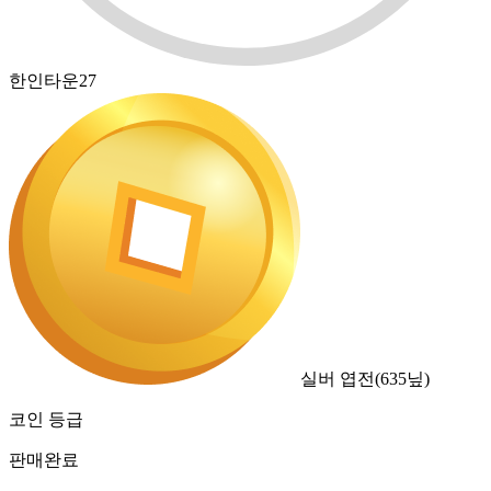
한인타운27
실버 엽전
(
635
닢)
코인 등급
판매완료