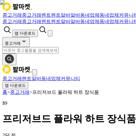
중고거래
중고거래
렌트
렌트
알바
알바
동네업체
동네업체
커뮤니
중고거래
중고거래
렌트
렌트
알바
알바
동네업체
동네업체
커뮤니
앱 다운로드
중고거래
중고거래
렌트
알바
동네업체
커뮤니티
앱 다운로드
홈
>
중고거래
>
프리저브드 플라워 하트 장식품
$
9
프리저브드 플라워 하트 장식품
2달 전