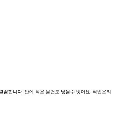
깔끔합니다. 안에 작은 물건도 넣을수 잇어요. 픽업온리