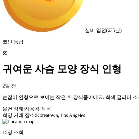
실버 엽전
(
635
닢)
코인 등급
$
9
귀여운 사슴 모양 장식 인형
2달 전
손잡이 인형으로 보이는 작은 쥐 장식품이에요. 회색 글리터 
물건 상태
:
사용감 적음
희망 거래 장소
:
Koreatown, Los Angeles
15
명 조회