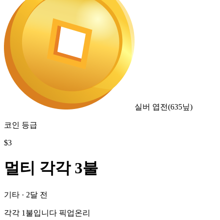
실버 엽전
(
635
닢)
코인 등급
$
3
멀티 각각 3불
기타
·
2달 전
각각 1불입니다 픽업온리