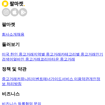
팔마켓
회사소개
채용
둘러보기
미국 한인 중고거래
지역별 중고거래
카테고리별 중고거래
인기
검색어
얼바인 중고거래
코리아타운 중고거래
정책 및 약관
중고거래
커뮤니티
이벤트
매너가이드
서비스 이용약관
개인정
보 처리방침
비즈니스
비즈니스 등록
협업 문의