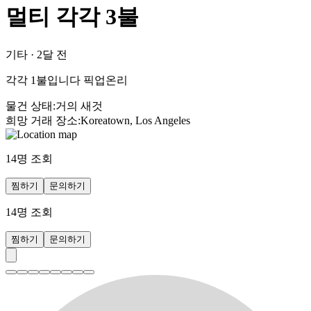
멀티 각각 3불
기타
·
2달 전
각각 1불입니다 픽업온리
물건 상태
:
거의 새것
희망 거래 장소
:
Koreatown, Los Angeles
14
명 조회
찜하기
문의하기
14
명 조회
찜하기
문의하기