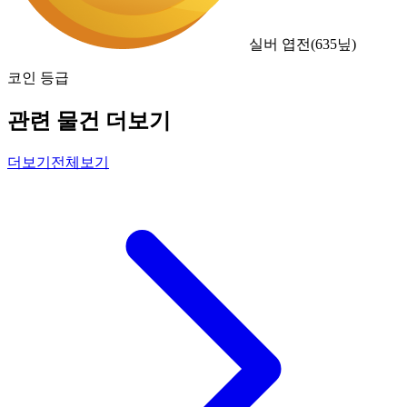
실버 엽전
(
635
닢)
코인 등급
관련 물건 더보기
더보기
전체보기