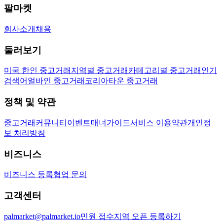
팔마켓
회사소개
채용
둘러보기
미국 한인 중고거래
지역별 중고거래
카테고리별 중고거래
인기
검색어
얼바인 중고거래
코리아타운 중고거래
정책 및 약관
중고거래
커뮤니티
이벤트
매너가이드
서비스 이용약관
개인정
보 처리방침
비즈니스
비즈니스 등록
협업 문의
고객센터
palmarket@palmarket.io
민원 접수
지역 오픈 등록하기