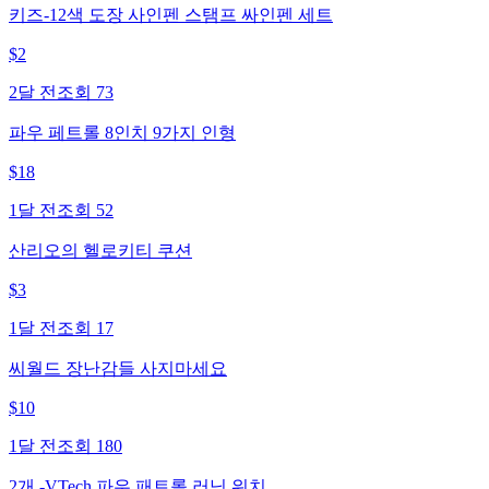
키즈-12색 도장 사인펜 스탬프 싸인펜 세트
$
2
2달 전
조회
73
파우 페트롤 8인치 9가지 인형
$
18
1달 전
조회
52
산리오의 헬로키티 쿠션
$
3
1달 전
조회
17
씨월드 장난감들 사지마세요
$
10
1달 전
조회
180
2개 -VTech 파우 패트롤 러닝 워치