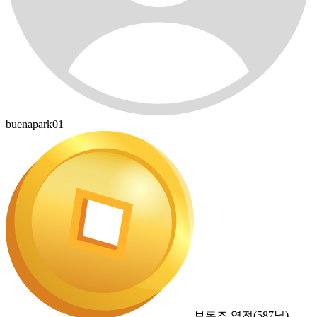
buenapark01
브론즈 엽전
(
587
닢)