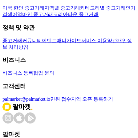
미국 한인 중고거래
지역별 중고거래
카테고리별 중고거래
인기
검색어
얼바인 중고거래
코리아타운 중고거래
정책 및 약관
중고거래
커뮤니티
이벤트
매너가이드
서비스 이용약관
개인정
보 처리방침
비즈니스
비즈니스 등록
협업 문의
고객센터
palmarket@palmarket.io
민원 접수
지역 오픈 등록하기
팔마켓