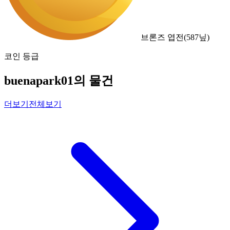
브론즈 엽전
(
587
닢)
코인 등급
buenapark01의 물건
더보기
전체보기