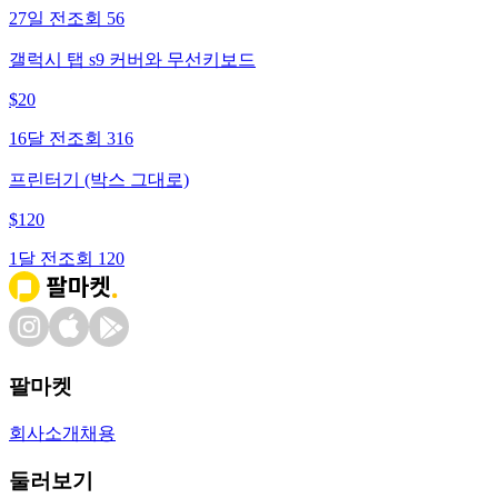
27일 전
조회
56
갤럭시 탭 s9 커버와 무선키보드
$
20
16달 전
조회
316
프린터기 (박스 그대로)
$
120
1달 전
조회
120
팔마켓
회사소개
채용
둘러보기