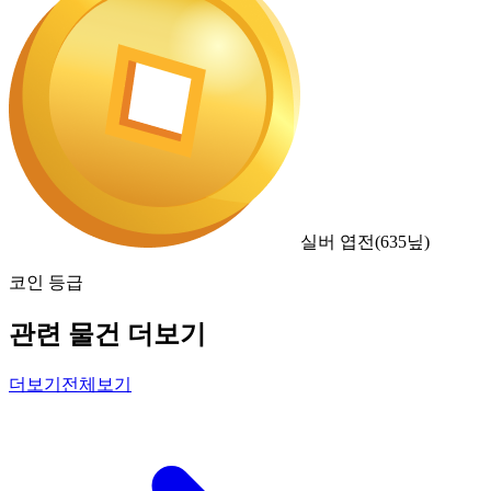
실버 엽전
(
635
닢)
코인 등급
관련 물건 더보기
더보기
전체보기