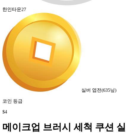
한인타운27
실버 엽전
(
635
닢)
코인 등급
$
4
메이크업 브러시 세척 쿠션 실