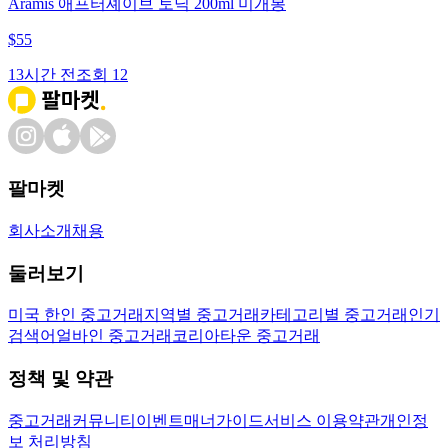
Aramis 애프터셰이브 토닉 200ml 미개봉
$
55
13시간 전
조회
12
팔마켓
회사소개
채용
둘러보기
미국 한인 중고거래
지역별 중고거래
카테고리별 중고거래
인기
검색어
얼바인 중고거래
코리아타운 중고거래
정책 및 약관
중고거래
커뮤니티
이벤트
매너가이드
서비스 이용약관
개인정
보 처리방침