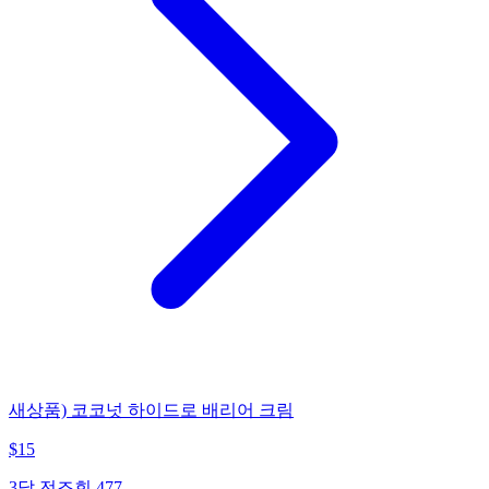
새상품) 코코넛 하이드로 배리어 크림
$
15
3달 전
조회
477