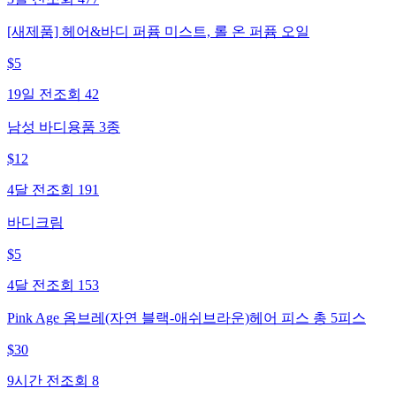
[새제품] 헤어&바디 퍼퓸 미스트, 롤 온 퍼퓸 오일
$
5
19일 전
조회
42
남성 바디용품 3종
$
12
4달 전
조회
191
바디크림
$
5
4달 전
조회
153
Pink Age 옴브레(자연 블랙-애쉬브라운)헤어 피스 총 5피스
$
30
9시간 전
조회
8